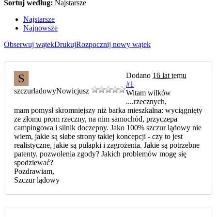
Sortuj według:
Najstarsze
Najstarsze
Najnowsze
Obserwuj wątek
Drukuj
Rozpocznij nowy wątek
Dodano
16 lat temu
S
#1
szczurladowy
Nowicjusz
Witam wilków
....rzecznych,
mam pomysł skromniejszy niż barka mieszkalna: wyciągnięty
ze złomu prom rzeczny, na nim samochód, przyczepa
campingowa i silnik doczepny. Jako 100% szczur lądowy nie
wiem, jakie są słabe strony takiej koncepcji - czy to jest
realistyczne, jakie są pułapki i zagrożenia. Jakie są potrzebne
patenty, pozwolenia zgody? Jakich problemów mogę się
spodziewać?
Pozdrawiam,
Szczur lądowy