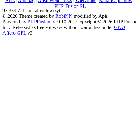
Apis
|
Alhenag
|
Absolwenci TZS
|
Wierzbnik
|
Rada Kapitanów
|
PHP-Fusion PL
93.339.721 unikalnych wizyt
© 2026 Theme created by
RobiNN
modified by Apis
Powered by
PHPFusion
. v. 9.10.20 Copyright © 2026 PHP Fusion
Inc. Released as free software without warranties under
GNU
Affero GPL
v3.