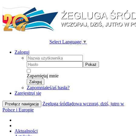
Select Language
▼
Zaloguj
Pokaż
Zapamiętaj mnie
Zaloguj
Zapomniałeś/aś hasła?
Zarejestruj się
Żegluga śródlądowa wczoraj, dziś, jutro w
Przełącz nawigację
Polsce i Europie
Aktualności