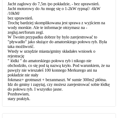
Jacht zaglowy do 7,5m /po pokładzie, - bez uprawnień.
Jacht motorowy do /tu mogę się o 1-2kW rypnąć/ -6kW
/10kM/
bez uprawnień.
Trochę bardziej skomplikowana jest sprawa z wyjściem na
wody morskie. Ale te informacje otrzymasz na -
zegluj.net/forum zegl.
W Twoim przypadku dobrze by bylo zarejestrować to
"pływadło" jako służące do amatorskiego połowu ryb. Była
taka możliwość.
Wtedy w urzędzie miasta/gminy składałes wniosek o
rejestrację
" łódki " do amatorskiego połowu ryb i nikogo nie
obchodziło, co się pod tą nazwą kryło. Pod warunkiem, że na
pawęży nie wieszałeś 100 konnego Merkurego ani na
pokładzie nie stały
fokmasz+ grotmaszt + bezanmaszt. W sumie 300m2 płótna.
Idz do gminy i zapytaj, czy możesz zarejestrować sobie łódkę
do połowu ryb. I wszystko jasne.
Pozdrawiam,
stary praktyk.