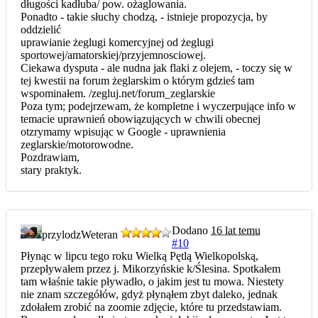
długości kadłuba/ pow. ożaglowania.
Ponadto - takie słuchy chodzą, - istnieje propozycja, by
oddzielić
uprawianie żeglugi komercyjnej od żeglugi
sportowej/amatorskiej/przyjemnosciowej.
Ciekawa dysputa - ale nudna jak flaki z olejem, - toczy się w
tej kwestii na forum żeglarskim o którym gdzieś tam
wspominałem. /zegluj.net/forum_zeglarskie
Poza tym; podejrzewam, że kompletne i wyczerpujące info w
temacie uprawnień obowiązujących w chwili obecnej
otzrymamy wpisując w Google - uprawnienia
zeglarskie/motorowodne.
Pozdrawiam,
stary praktyk.
Dodano
16 lat temu
przylodz
Weteran
#10
Płynąc w lipcu tego roku Wielką Pętlą Wielkopolską,
przepływałem przez j. Mikorzyńskie k/Ślesina. Spotkałem
tam właśnie takie pływadło, o jakim jest tu mowa. Niestety
nie znam szczegółów, gdyż płynąłem zbyt daleko, jednak
zdołałem zrobić na zoomie zdjęcie, które tu przedstawiam.