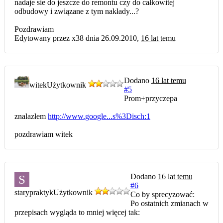
nadaje sie do jeszcze do remontu czy do całkowitej
odbudowy i związane z tym nakłady...?
Pozdrawiam
Edytowany przez x38 dnia 26.09.2010,
16 lat temu
Dodano
16 lat temu
witek
Użytkownik
#5
Prom+przyczepa
znalazłem
http://www.google...s%3Disch:1
pozdrawiam witek
Dodano
16 lat temu
S
#6
starypraktyk
Użytkownik
Co by sprecyzować:
Po ostatnich zmianach w
przepisach wygląda to mniej więcej tak: