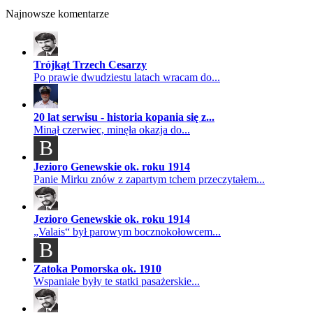
Najnowsze komentarze
Trójkąt Trzech Cesarzy
Po prawie dwudziestu latach wracam do...
20 lat serwisu - historia kopania się z...
Minął czerwiec, minęła okazja do...
B
Jezioro Genewskie ok. roku 1914
Panie Mirku znów z zapartym tchem przeczytałem...
Jezioro Genewskie ok. roku 1914
„Valais“ był parowym bocznokołowcem...
B
Zatoka Pomorska ok. 1910
Wspaniałe były te statki pasażerskie...