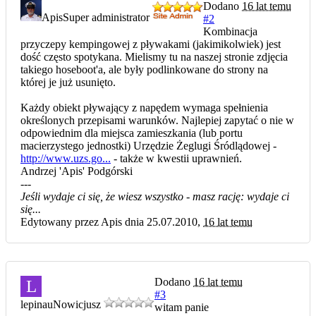
Dodano
16 lat temu
Apis
Super administrator
#2
Kombinacja
przyczepy kempingowej z pływakami (jakimikolwiek) jest
dość często spotykana. Mielismy tu na naszej stronie zdjęcia
takiego hoseboot'a, ale były podlinkowane do strony na
której je już usunięto.
Każdy obiekt pływający z napędem wymaga spełnienia
określonych przepisami warunków. Najlepiej zapytać o nie w
odpowiednim dla miejsca zamieszkania (lub portu
macierzystego jednostki) Urzędzie Żeglugi Śródlądowej -
http://www.uzs.go...
- także w kwestii uprawnień.
Andrzej 'Apis' Podgórski
---
Jeśli wydaje ci się, że wiesz wszystko - masz rację: wydaje ci
się...
Edytowany przez Apis dnia 25.07.2010,
16 lat temu
Dodano
16 lat temu
L
#3
lepinau
Nowicjusz
witam panie