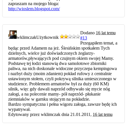
zapraszam na mojego bloga:
http://wioslem.blogspot.com/
Dodano
16 lat temu
wklimczak
Użytkownik
#13
Przegapiłem temat, a
będąc przed Adamem na jeż. Ślesińskim spotkałem Tych
dzielnych, wielce już doświadczonych żeglarzy-
armatorów,pływających pod czujnym okiem swojej Mamy.
Podstawę tej łodzi stanowią dwa samolotowe zbiorniki
paliwa, na nich doskonale widoczne przyczepa kempingowa
i nazbyt duży (moim zdaniem) pokład rufowy z centralnie
ustawionym stołem, czyli pokrywą silnika umieszczonego w
studzience. Problemem armatorów był za duży (60 KM)
silnik, więc gdy dawali naprzód odbywało się mycie nóg
załogi, a na polecenie mamy- pół naprzód- płukanie
ziemniaków w garnku stojącym na pokładzie.
Bardzo sympatyczna i pełna wigoru załoga, zawsze będę ich
wypatrywał.
Edytowany przez wklimczak dnia 21.01.2011,
16 lat temu