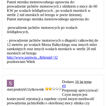
Patent sternika motorowodnego uprawnia do:
prowadzenie jachtów motorowych z silnikiem o mocy do 60
KW po wodach śródlądowych , po wodach morskich w
strefie 2 mil morskich od brzegu w porze dziennej.
Patent starszego sternika motorowodnego uprawnia do:
-prowadzenie jachtów motorowych po wodach
śródlądowych,
- prowadzenie jachtów motorowych o długości całkowitej do
12 metrów po wodach Morza Bałtyckiego oraz innych mórz
zamkniętych oraz innych wodach morskich w strefie 20 mil
morskich od brzegu
http://www.pzmwin...&Itemid=32
pozdrawiam Witek
Dodano
16 lat temu
S
#9
starypraktyk
Użytkownik
Proponuję sprecyzować:
Czym innym jest
konieczność rejestracji a zupełnie czymś innym możliwość
prowadzenia jachtu/łódki o określonej mocy silnika czy