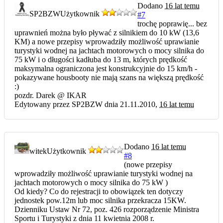
Dodano
16 lat temu
SP2BZW
Użytkownik
#7
trochę poprawię... bez
uprawnień można było pływać z silnikiem do 10 kW (13,6
KM) a nowe przepisy wprowadziły możliwość uprawianie
turystyki wodnej na jachtach motorowych o mocy silnika do
75 kW i o długości kadłuba do 13 m, których prędkość
maksymalna ograniczona jest konstrukcyjnie do 15 km/h -
pokazywane housbooty nie mają szans na większą prędkość
:)
pozdr. Darek @ IKAR
Edytowany przez SP2BZW dnia 21.11.2010,
16 lat temu
Dodano
16 lat temu
witek
Użytkownik
#8
(nowe przepisy
wprowadziły możliwość uprawianie turystyki wodnej na
jachtach motorowych o mocy silnika do 75 kW )
Od kiedy? Co do rejestracji to obowiązek ten dotyczy
jednostek pow.12m lub moc silnika przekracza 15KW.
Dzienniku Ustaw Nr 72, poz. 426 rozporządzenie Ministra
Sportu i Turystyki z dnia 11 kwietnia 2008 r.