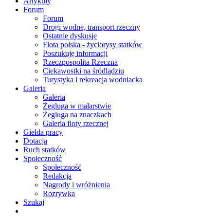
Artykuły
Forum
Forum
Drogi wodne, transport rzeczny
Ostatnie dyskusje
Flota polska - życiorysy statków
Poszukuję informacji
Rzeczpospolita Rzeczna
Ciekawostki na śródlądziu
Turystyka i rekreacja wodniacka
Galeria
Galeria
Żegluga w malarstwie
Żegluga na znaczkach
Galeria floty rzecznej
Giełda pracy
Dotacja
Ruch statków
Społeczność
Społeczność
Redakcja
Nagrody i wróżnienia
Rozrywka
Szukaj