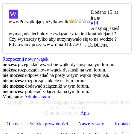
Dodano
15 lat
W
temu
www
Początkujący użytkownik
#14
A czy są jakieś
wymagania techniczne związane z takimi kontrukcjami ?
Czy wystarczy tylko aby utrzymywało się to na wodzie ?
Edytowany przez www dnia 11.07.2011,
15 lat temu
Rozpocznij nowy wątek
możesz
przeglądać wszystkie wątki dyskusji na tym forum.
możesz
rozpocząć nowy wątek dyskusji na tym forum.
nie możesz
odpowiadać na posty w tym wątku dyskusji.
nie możesz
rozpocząć ankietę na tym forum.
nie możesz
dodawać załączniki w tym forum.
nie możesz
pobierać załączniki na tym forum.
Moderator:
Administrator
Copyright © 2006 - 2026 Żegluga śródlądowa wczoraj, dziś, jutro
w Polsce i Europie
Graphic design by
Apis
O nas
|
Polityka prywatności
|
Nasze zasady
|
Kontakt