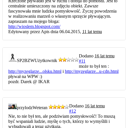
Rzeczone pływadło jest w ruchu i dobija do pomostu. Jest to
centralnie umieszczony na zdjęciu obiekt. Zawsze
fascynowała mnie ludzka pomysłowość. Życzę powodzenia
w realizowaniu marzeń o własnym sprzęcie pływającym.
zapraszam na mojego bloga:
http://wioslem.blogspot.com/
Edytowany przez Apis dnia 06.04.2015,
11 lat temu
Dodano
16 lat temu
SP2BZW
Użytkownik
#11
może to był ten :
http://myzeglarze...olsku.html
i
http://myzeglarze...u-cdn.html
pływał na WPW :)
pozdr. Darek @ IKAR
Dodano
16 lat temu
przylodz
Weteran
#12
Nie, to nie był ten, ale podziwiam pomysłowość! To muszą
być wspaniali ludzie, myślę o tych, którzy to wymyślili i
wybudowali a teraz użytkują.