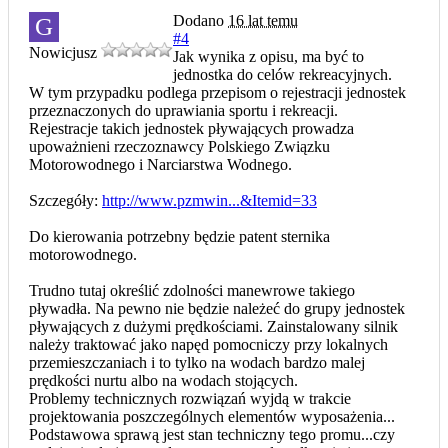
Dodano
16 lat temu
G
#4
Nowicjusz
Jak wynika z opisu, ma być to
jednostka do celów rekreacyjnych.
W tym przypadku podlega przepisom o rejestracji jednostek
przeznaczonych do uprawiania sportu i rekreacji.
Rejestracje takich jednostek pływających prowadza
upoważnieni rzeczoznawcy Polskiego Związku
Motorowodnego i Narciarstwa Wodnego.
Szczegóły:
http://www.pzmwin...&Itemid=33
Do kierowania potrzebny będzie patent sternika
motorowodnego.
Trudno tutaj określić zdolności manewrowe takiego
pływadła. Na pewno nie będzie należeć do grupy jednostek
pływających z dużymi prędkościami. Zainstalowany silnik
należy traktować jako napęd pomocniczy przy lokalnych
przemieszczaniach i to tylko na wodach bardzo malej
prędkości nurtu albo na wodach stojących.
Problemy technicznych rozwiązań wyjdą w trakcie
projektowania poszczególnych elementów wyposażenia...
Podstawowa sprawą jest stan techniczny tego promu...czy