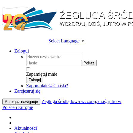
Select Language
▼
Zaloguj
Pokaż
Zapamiętaj mnie
Zaloguj
Zapomniałeś/aś hasła?
Zarejestruj się
Żegluga śródlądowa wczoraj, dziś, jutro w
Przełącz nawigację
Polsce i Europie
Aktualności