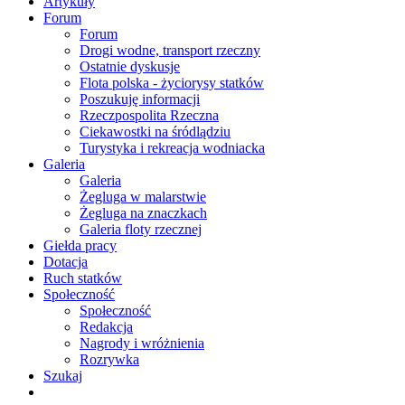
Artykuły
Forum
Forum
Drogi wodne, transport rzeczny
Ostatnie dyskusje
Flota polska - życiorysy statków
Poszukuję informacji
Rzeczpospolita Rzeczna
Ciekawostki na śródlądziu
Turystyka i rekreacja wodniacka
Galeria
Galeria
Żegluga w malarstwie
Żegluga na znaczkach
Galeria floty rzecznej
Giełda pracy
Dotacja
Ruch statków
Społeczność
Społeczność
Redakcja
Nagrody i wróżnienia
Rozrywka
Szukaj