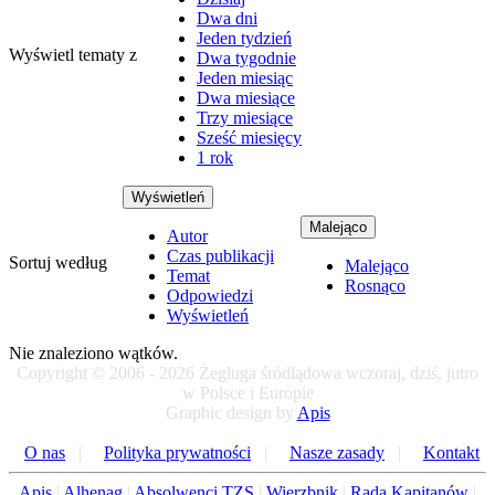
Dwa dni
Jeden tydzień
Wyświetl tematy z
Dwa tygodnie
Jeden miesiąc
Dwa miesiące
Trzy miesiące
Sześć miesięcy
1 rok
Wyświetleń
Malejąco
Autor
Czas publikacji
Sortuj według
Malejąco
Temat
Rosnąco
Odpowiedzi
Wyświetleń
Nie znaleziono wątków.
Copyright © 2006 - 2026 Żegluga śródlądowa wczoraj, dziś, jutro
w Polsce i Europie
Graphic design by
Apis
O nas
|
Polityka prywatności
|
Nasze zasady
|
Kontakt
Apis
|
Alhenag
|
Absolwenci TZS
|
Wierzbnik
|
Rada Kapitanów
|