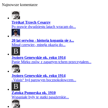
Najnowsze komentarze
Trójkąt Trzech Cesarzy
Po prawie dwudziestu latach wracam do...
20 lat serwisu - historia kopania się z...
Minął czerwiec, minęła okazja do...
B
Jezioro Genewskie ok. roku 1914
Panie Mirku znów z zapartym tchem przeczytałem...
Jezioro Genewskie ok. roku 1914
„Valais“ był parowym bocznokołowcem...
B
Zatoka Pomorska ok. 1910
Wspaniałe były te statki pasażerskie...