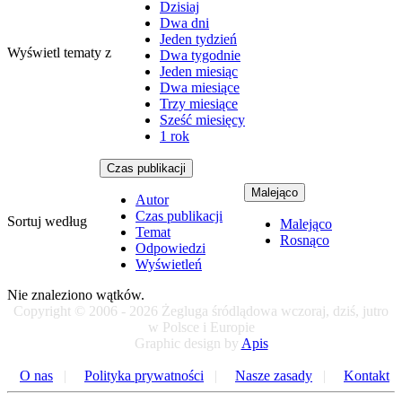
Dzisiaj
Dwa dni
Jeden tydzień
Wyświetl tematy z
Dwa tygodnie
Jeden miesiąc
Dwa miesiące
Trzy miesiące
Sześć miesięcy
1 rok
Czas publikacji
Malejąco
Autor
Czas publikacji
Sortuj według
Malejąco
Temat
Rosnąco
Odpowiedzi
Wyświetleń
Nie znaleziono wątków.
Copyright © 2006 - 2026 Żegluga śródlądowa wczoraj, dziś, jutro
w Polsce i Europie
Graphic design by
Apis
O nas
|
Polityka prywatności
|
Nasze zasady
|
Kontakt