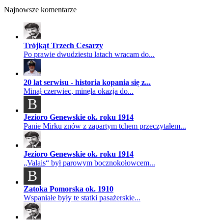
Najnowsze komentarze
Trójkąt Trzech Cesarzy
Po prawie dwudziestu latach wracam do...
20 lat serwisu - historia kopania się z...
Minął czerwiec, minęła okazja do...
B
Jezioro Genewskie ok. roku 1914
Panie Mirku znów z zapartym tchem przeczytałem...
Jezioro Genewskie ok. roku 1914
„Valais“ był parowym bocznokołowcem...
B
Zatoka Pomorska ok. 1910
Wspaniałe były te statki pasażerskie...