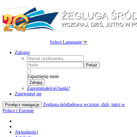
Select Language
▼
Zaloguj
Pokaż
Zapamiętaj mnie
Zaloguj
Zapomniałeś/aś hasła?
Zarejestruj się
Żegluga śródlądowa wczoraj, dziś, jutro w
Przełącz nawigację
Polsce i Europie
Aktualności