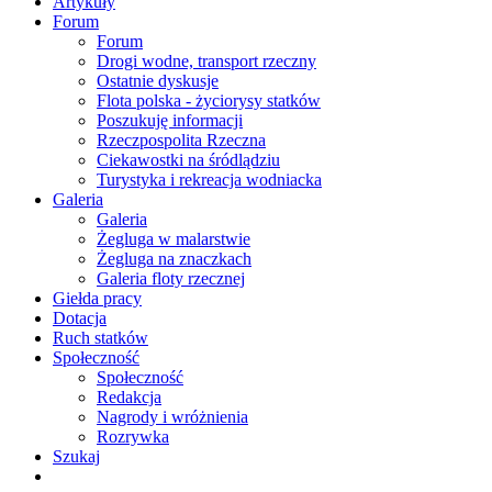
Artykuły
Forum
Forum
Drogi wodne, transport rzeczny
Ostatnie dyskusje
Flota polska - życiorysy statków
Poszukuję informacji
Rzeczpospolita Rzeczna
Ciekawostki na śródlądziu
Turystyka i rekreacja wodniacka
Galeria
Galeria
Żegluga w malarstwie
Żegluga na znaczkach
Galeria floty rzecznej
Giełda pracy
Dotacja
Ruch statków
Społeczność
Społeczność
Redakcja
Nagrody i wróżnienia
Rozrywka
Szukaj