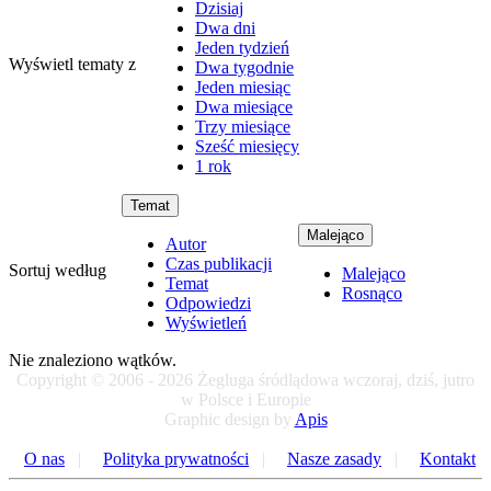
Dzisiaj
Dwa dni
Jeden tydzień
Wyświetl tematy z
Dwa tygodnie
Jeden miesiąc
Dwa miesiące
Trzy miesiące
Sześć miesięcy
1 rok
Temat
Malejąco
Autor
Czas publikacji
Sortuj według
Malejąco
Temat
Rosnąco
Odpowiedzi
Wyświetleń
Nie znaleziono wątków.
Copyright © 2006 - 2026 Żegluga śródlądowa wczoraj, dziś, jutro
w Polsce i Europie
Graphic design by
Apis
O nas
|
Polityka prywatności
|
Nasze zasady
|
Kontakt