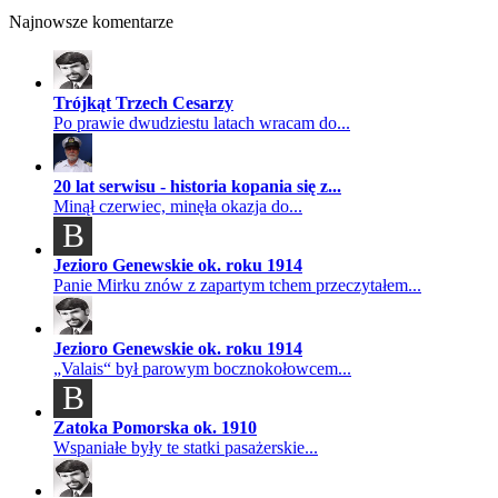
Najnowsze komentarze
Trójkąt Trzech Cesarzy
Po prawie dwudziestu latach wracam do...
20 lat serwisu - historia kopania się z...
Minął czerwiec, minęła okazja do...
B
Jezioro Genewskie ok. roku 1914
Panie Mirku znów z zapartym tchem przeczytałem...
Jezioro Genewskie ok. roku 1914
„Valais“ był parowym bocznokołowcem...
B
Zatoka Pomorska ok. 1910
Wspaniałe były te statki pasażerskie...