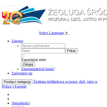
Select Language
▼
Zaloguj
Pokaż
Zapamiętaj mnie
Zaloguj
Zapomniałeś/aś hasła?
Zarejestruj się
Żegluga śródlądowa wczoraj, dziś, jutro w
Przełącz nawigację
Polsce i Europie
Aktualności