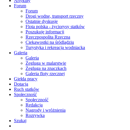
Artykuły
Forum
Forum
Drogi wodne, transport rzeczny
Ostatnie dyskusje
Flota polska - życiorysy statków
Poszukuję informacji
Rzeczpospolita Rzeczna
Ciekawostki na śródlądziu
Turystyka i rekreacja wodniacka
Galeria
Galeria
Żegluga w malarstwie
Żegluga na znaczkach
Galeria floty rzecznej
Giełda pracy
Dotacja
Ruch statków
Społeczność
Społeczność
Redakcja
Nagrody i wróżnienia
Rozrywka
Szukaj