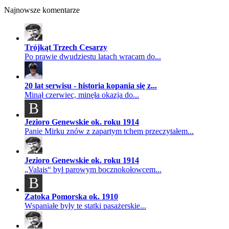
Najnowsze komentarze
Trójkąt Trzech Cesarzy
Po prawie dwudziestu latach wracam do...
20 lat serwisu - historia kopania się z...
Minął czerwiec, minęła okazja do...
B
Jezioro Genewskie ok. roku 1914
Panie Mirku znów z zapartym tchem przeczytałem...
Jezioro Genewskie ok. roku 1914
„Valais“ był parowym bocznokołowcem...
B
Zatoka Pomorska ok. 1910
Wspaniałe były te statki pasażerskie...