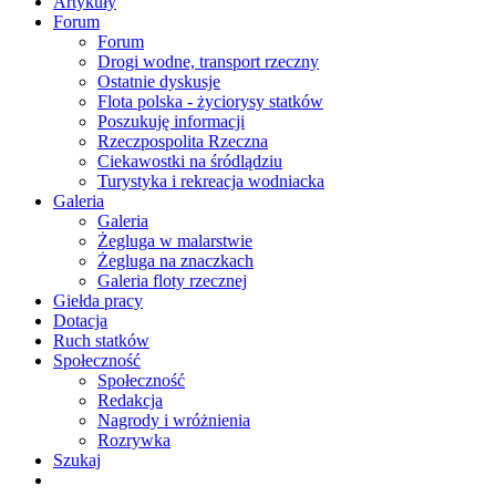
Artykuły
Forum
Forum
Drogi wodne, transport rzeczny
Ostatnie dyskusje
Flota polska - życiorysy statków
Poszukuję informacji
Rzeczpospolita Rzeczna
Ciekawostki na śródlądziu
Turystyka i rekreacja wodniacka
Galeria
Galeria
Żegluga w malarstwie
Żegluga na znaczkach
Galeria floty rzecznej
Giełda pracy
Dotacja
Ruch statków
Społeczność
Społeczność
Redakcja
Nagrody i wróżnienia
Rozrywka
Szukaj