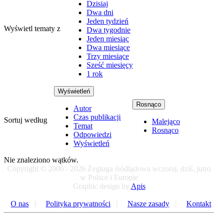
Dzisiaj
Dwa dni
Jeden tydzień
Wyświetl tematy z
Dwa tygodnie
Jeden miesiąc
Dwa miesiące
Trzy miesiące
Sześć miesięcy
1 rok
Wyświetleń
Rosnąco
Autor
Czas publikacji
Sortuj według
Malejąco
Temat
Rosnąco
Odpowiedzi
Wyświetleń
Nie znaleziono wątków.
Copyright © 2006 - 2026 Żegluga śródlądowa wczoraj, dziś, jutro
w Polsce i Europie
Graphic design by
Apis
O nas
|
Polityka prywatności
|
Nasze zasady
|
Kontakt