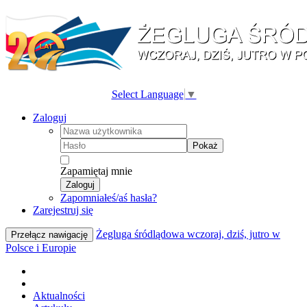
Select Language
▼
Zaloguj
Pokaż
Zapamiętaj mnie
Zaloguj
Zapomniałeś/aś hasła?
Zarejestruj się
Żegluga śródlądowa wczoraj, dziś, jutro w
Przełącz nawigację
Polsce i Europie
Aktualności