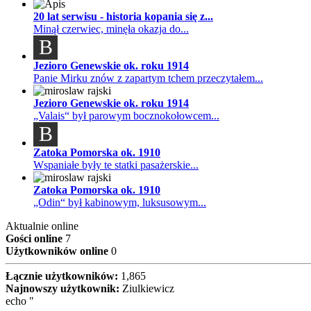
20 lat serwisu - historia kopania się z...
Minął czerwiec, minęła okazja do...
B
Jezioro Genewskie ok. roku 1914
Panie Mirku znów z zapartym tchem przeczytałem...
Jezioro Genewskie ok. roku 1914
„Valais“ był parowym bocznokołowcem...
B
Zatoka Pomorska ok. 1910
Wspaniałe były te statki pasażerskie...
Zatoka Pomorska ok. 1910
„Odin“ był kabinowym, luksusowym...
Aktualnie online
Gości online
7
Użytkowników online
0
Łącznie użytkowników:
1,865
Najnowszy użytkownik:
Ziulkiewicz
echo "