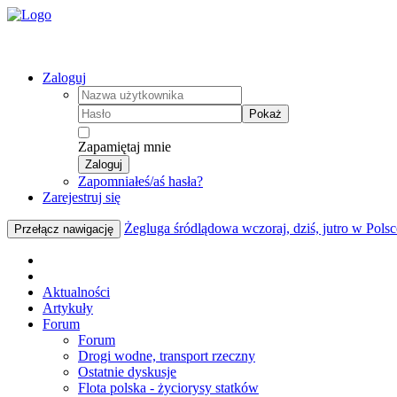
Zaloguj
Pokaż
Zapamiętaj mnie
Zaloguj
Zapomniałeś/aś hasła?
Zarejestruj się
Żegluga śródlądowa wczoraj, dziś, jutro w Polsc
Przełącz nawigację
Aktualności
Artykuły
Forum
Forum
Drogi wodne, transport rzeczny
Ostatnie dyskusje
Flota polska - życiorysy statków