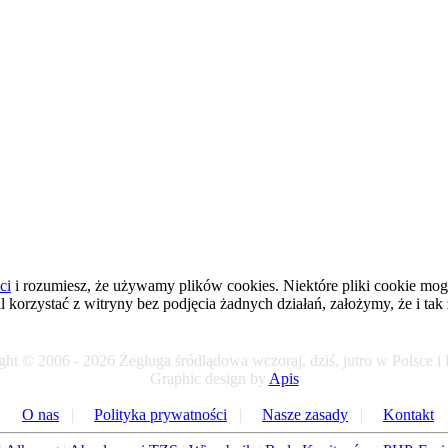
ci
i rozumiesz, że używamy plików cookies. Niektóre pliki cookie mogł
al korzystać z witryny bez podjęcia żadnych działań, założymy, że i tak
ht © 2006 - 2026 Żegluga śródlądowa wczoraj, dziś, jutro w Polsce i
Graphic design by
Apis
O nas
|
Polityka prywatności
|
Nasze zasady
|
Kontakt