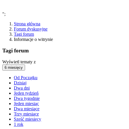
";
Strona główna
Forum dyskusyjne
Tagi forum
Informacje o witrynie
Tagi forum
Wyświetl tematy z
6 miesięcy
Od Początku
Dzisiaj
Dwa dni
Jeden tydzień
Dwa tygodnie
Jeden miesiąc
Dwa miesiące
Trzy miesiące
Sześć miesięcy
1 rok