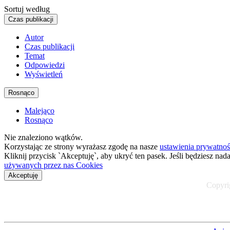
Sortuj według
Czas publikacji
Autor
Czas publikacji
Temat
Odpowiedzi
Wyświetleń
Rosnąco
Malejąco
Rosnąco
Nie znaleziono wątków.
Korzystając ze strony wyrażasz zgodę na nasze
ustawienia prywatnoś
Kliknij przycisk `Akceptuję`, aby ukryć ten pasek. Jeśli będziesz nad
używanych przez nas Cookies
Akceptuję
Copyrig