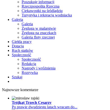
Poszukuję informacji
Rzeczpospolita Rzeczna
Ciekawostki na śródlądziu
Turystyka i rekreacja wodniacka
Galeria
Galeria
Żegluga w malarstwie
Żegluga na znaczkach
Galeria floty rzecznej
Giełda pracy
Dotacja
Ruch statków
Społeczność
Społeczność
Redakcja
Nagrody i wróżnienia
Rozrywka
Szukaj
Najnowsze komentarze
Trójkąt Trzech Cesarzy
Po prawie dwudziestu latach wracam do...