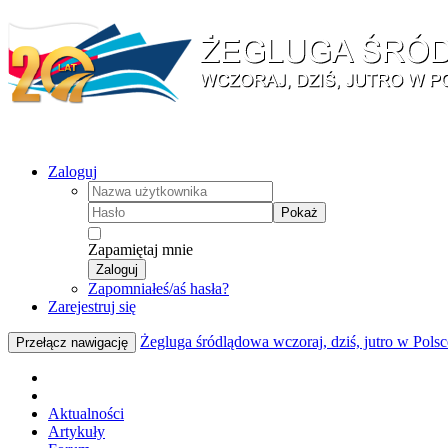
Zaloguj
Pokaż
Zapamiętaj mnie
Zaloguj
Zapomniałeś/aś hasła?
Zarejestruj się
Żegluga śródlądowa wczoraj, dziś, jutro w Polsc
Przełącz nawigację
Aktualności
Artykuły