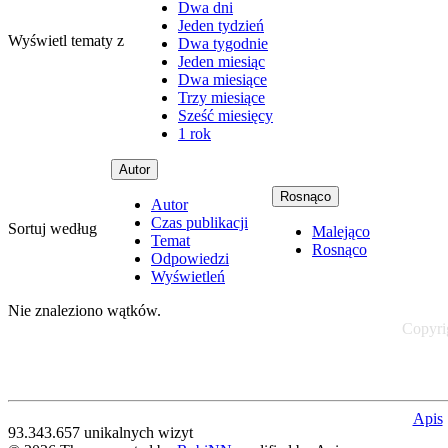
Dwa dni
Jeden tydzień
Wyświetl tematy z
Dwa tygodnie
Jeden miesiąc
Dwa miesiące
Trzy miesiące
Sześć miesięcy
1 rok
Autor
Rosnąco
Autor
Czas publikacji
Sortuj według
Malejąco
Temat
Rosnąco
Odpowiedzi
Wyświetleń
Nie znaleziono wątków.
Copyrig
Apis
93.343.657 unikalnych wizyt