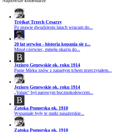
Najnowsze komentarze
Trójkąt Trzech Cesarzy
Po prawie dwudziestu latach wracam do...
20 lat serwisu - historia kopania się z...
Minął czerwiec, minęła okazja do...
B
Jezioro Genewskie ok. roku 1914
Panie Mirku znów z zapartym tchem przeczytałem...
Jezioro Genewskie ok. roku 1914
„Valais“ był parowym bocznokołowcem...
B
Zatoka Pomorska ok. 1910
Wspaniałe były te statki pasażerskie...
Zatoka Pomorska ok. 1910