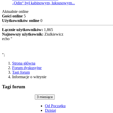
„Odin“ był kabinowym, luksusowym...
Aktualnie online
Gości online
5
Użytkowników online
0
Łącznie użytkowników:
1,865
Najnowszy użytkownik:
Ziulkiewicz
echo "
";
Strona główna
Forum dyskusyjne
Tagi forum
Informacje o witrynie
Tagi forum
3 miesiące
Od Początku
Dzisiaj