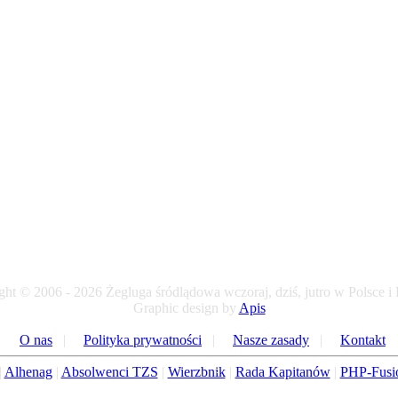
ht © 2006 - 2026 Żegluga śródlądowa wczoraj, dziś, jutro w Polsce i
Graphic design by
Apis
O nas
|
Polityka prywatności
|
Nasze zasady
|
Kontakt
|
Alhenag
|
Absolwenci TZS
|
Wierzbnik
|
Rada Kapitanów
|
PHP-Fusi