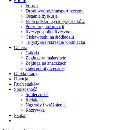
Forum
Forum
Drogi wodne, transport rzeczny
Ostatnie dyskusje
Flota polska - życiorysy statków
Poszukuję informacji
Rzeczpospolita Rzeczna
Ciekawostki na śródlądziu
Turystyka i rekreacja wodniacka
Galeria
Galeria
Żegluga w malarstwie
Żegluga na znaczkach
Galeria floty rzecznej
Giełda pracy
Dotacja
Ruch statków
Społeczność
Społeczność
Redakcja
Nagrody i wróżnienia
Rozrywka
Szukaj