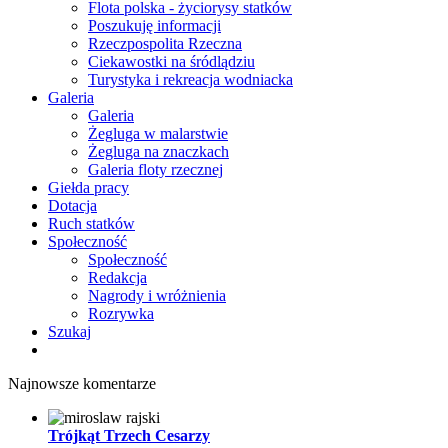
Flota polska - życiorysy statków
Poszukuję informacji
Rzeczpospolita Rzeczna
Ciekawostki na śródlądziu
Turystyka i rekreacja wodniacka
Galeria
Galeria
Żegluga w malarstwie
Żegluga na znaczkach
Galeria floty rzecznej
Giełda pracy
Dotacja
Ruch statków
Społeczność
Społeczność
Redakcja
Nagrody i wróżnienia
Rozrywka
Szukaj
Najnowsze komentarze
Trójkąt Trzech Cesarzy