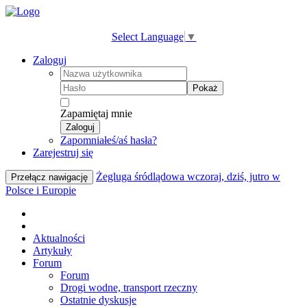
Select Language
▼
Zaloguj
Pokaż
Zapamiętaj mnie
Zaloguj
Zapomniałeś/aś hasła?
Zarejestruj się
Żegluga śródlądowa wczoraj, dziś, jutro w
Przełącz nawigację
Polsce i Europie
Aktualności
Artykuły
Forum
Forum
Drogi wodne, transport rzeczny
Ostatnie dyskusje