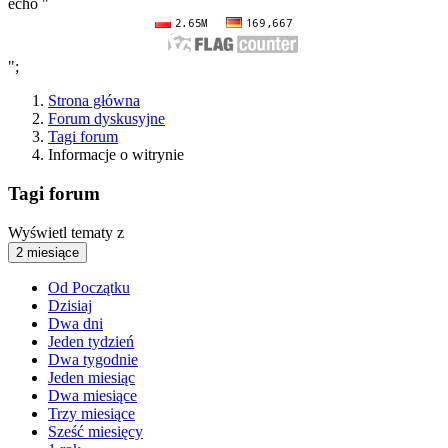
echo "
";
Strona główna
Forum dyskusyjne
Tagi forum
Informacje o witrynie
Tagi forum
Wyświetl tematy z
2 miesiące
Od Początku
Dzisiaj
Dwa dni
Jeden tydzień
Dwa tygodnie
Jeden miesiąc
Dwa miesiące
Trzy miesiące
Sześć miesięcy