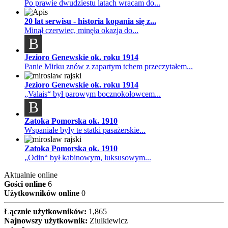
Po prawie dwudziestu latach wracam do...
20 lat serwisu - historia kopania się z...
Minął czerwiec, minęła okazja do...
B
Jezioro Genewskie ok. roku 1914
Panie Mirku znów z zapartym tchem przeczytałem...
Jezioro Genewskie ok. roku 1914
„Valais“ był parowym bocznokołowcem...
B
Zatoka Pomorska ok. 1910
Wspaniałe były te statki pasażerskie...
Zatoka Pomorska ok. 1910
„Odin“ był kabinowym, luksusowym...
Aktualnie online
Gości online
6
Użytkowników online
0
Łącznie użytkowników:
1,865
Najnowszy użytkownik:
Ziulkiewicz