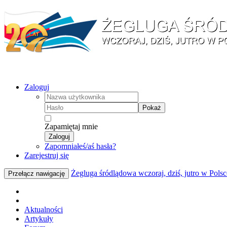
Zaloguj
Pokaż
Zapamiętaj mnie
Zaloguj
Zapomniałeś/aś hasła?
Zarejestruj się
Żegluga śródlądowa wczoraj, dziś, jutro w Polsc
Przełącz nawigację
Aktualności
Artykuły