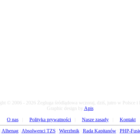
ht © 2006 - 2026 Żegluga śródlądowa wczoraj, dziś, jutro w Polsce i
Graphic design by
Apis
O nas
|
Polityka prywatności
|
Nasze zasady
|
Kontakt
|
Alhenag
|
Absolwenci TZS
|
Wierzbnik
|
Rada Kapitanów
|
PHP-Fusi