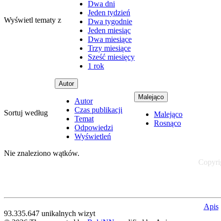
Dwa dni
Jeden tydzień
Wyświetl tematy z
Dwa tygodnie
Jeden miesiąc
Dwa miesiące
Trzy miesiące
Sześć miesięcy
1 rok
Autor
Malejąco
Autor
Czas publikacji
Sortuj według
Malejąco
Temat
Rosnąco
Odpowiedzi
Wyświetleń
Nie znaleziono wątków.
Copyrig
Apis
93.335.647 unikalnych wizyt