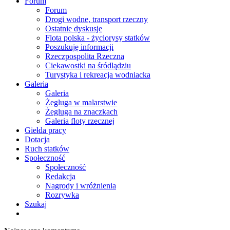
Forum
Forum
Drogi wodne, transport rzeczny
Ostatnie dyskusje
Flota polska - życiorysy statków
Poszukuję informacji
Rzeczpospolita Rzeczna
Ciekawostki na śródlądziu
Turystyka i rekreacja wodniacka
Galeria
Galeria
Żegluga w malarstwie
Żegluga na znaczkach
Galeria floty rzecznej
Giełda pracy
Dotacja
Ruch statków
Społeczność
Społeczność
Redakcja
Nagrody i wróżnienia
Rozrywka
Szukaj