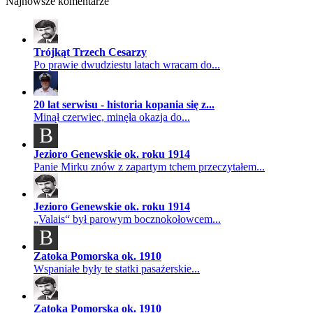
Najnowsze komentarze
Trójkąt Trzech Cesarzy
Po prawie dwudziestu latach wracam do...
20 lat serwisu - historia kopania się z...
Minął czerwiec, minęła okazja do...
B
Jezioro Genewskie ok. roku 1914
Panie Mirku znów z zapartym tchem przeczytałem...
Jezioro Genewskie ok. roku 1914
„Valais“ był parowym bocznokołowcem...
B
Zatoka Pomorska ok. 1910
Wspaniałe były te statki pasażerskie...
Zatoka Pomorska ok. 1910