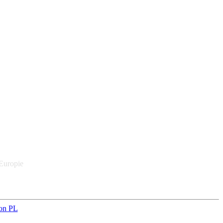
 Europie
on PL