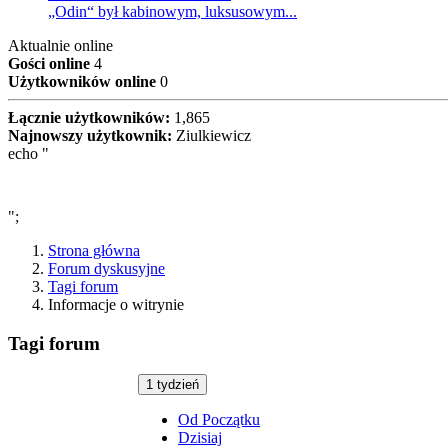
„Odin“ był kabinowym, luksusowym...
Aktualnie online
Gości online
4
Użytkowników online
0
Łącznie użytkowników:
1,865
Najnowszy użytkownik:
Ziulkiewicz
echo "
";
Strona główna
Forum dyskusyjne
Tagi forum
Informacje o witrynie
Tagi forum
1 tydzień
Od Początku
Dzisiaj