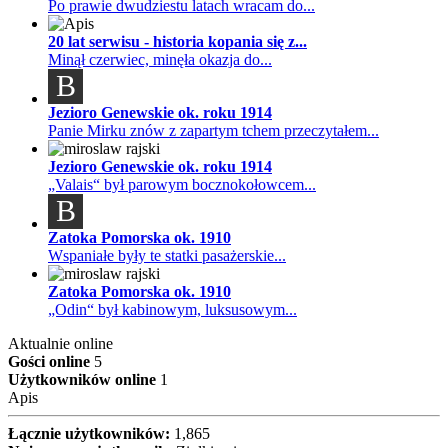
Po prawie dwudziestu latach wracam do...
20 lat serwisu - historia kopania się z...
Minął czerwiec, minęła okazja do...
B
Jezioro Genewskie ok. roku 1914
Panie Mirku znów z zapartym tchem przeczytałem...
Jezioro Genewskie ok. roku 1914
„Valais“ był parowym bocznokołowcem...
B
Zatoka Pomorska ok. 1910
Wspaniałe były te statki pasażerskie...
Zatoka Pomorska ok. 1910
„Odin“ był kabinowym, luksusowym...
Aktualnie online
Gości online
5
Użytkowników online
1
Apis
Łącznie użytkowników:
1,865