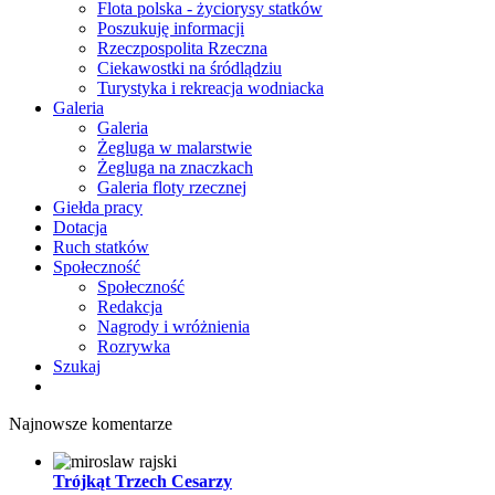
Flota polska - życiorysy statków
Poszukuję informacji
Rzeczpospolita Rzeczna
Ciekawostki na śródlądziu
Turystyka i rekreacja wodniacka
Galeria
Galeria
Żegluga w malarstwie
Żegluga na znaczkach
Galeria floty rzecznej
Giełda pracy
Dotacja
Ruch statków
Społeczność
Społeczność
Redakcja
Nagrody i wróżnienia
Rozrywka
Szukaj
Najnowsze komentarze
Trójkąt Trzech Cesarzy