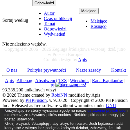
Odpowiedzi
Malejąco
Autor
Czas publikacji
Sortuj według
Malejąco
Temat
Rosnąco
Odpowiedzi
Wyświetleń
Nie znaleziono wątków.
Copyright © 2006 - 2026 Żegluga śródlądowa wczoraj, dziś, jutro
w Polsce i Europie
Graphic design by
Apis
O nas
|
Polityka prywatności
|
Nasze zasady
|
Kontakt
Apis
|
Alhenag
|
Absolwenci TZS
|
Wierzbnik
|
Rada Kapitanów
|
PHP-Fusion PL
93.335.200 unikalnych wizyt
© 2026 Theme created by
RobiNN
modified by Apis
Powered by
PHPFusion
. v. 9.10.20 Copyright © 2026 PHP Fusion
Inc. Released as free software without warranties under
GNU
Affero GPL
v3.
Korzystając ze strony wyrażasz zgodę na nasze
ustawienia prywatności
i
rozumiesz, że używamy plików cookies. Niektóre pliki cookie mogły już
zostać ustawione.
Kliknij przycisk `Akceptuję`, aby ukryć ten pasek. Jeśli będziesz nadal
korzystać z witryny bez podjęcia żadnych działań, założymy, że i tak