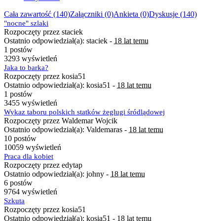
Cała zawartość (140)
Załączniki (0)
Ankieta (0)
Dyskusje (140)
"nocne" szlaki
Rozpoczęty przez staciek
Ostatnio odpowiedział(a): staciek -
18 lat temu
1 postów
3293 wyświetleń
Jaka to barka?
Rozpoczęty przez kosia51
Ostatnio odpowiedział(a): kosia51 -
18 lat temu
1 postów
3455 wyświetleń
Wykaz taboru polskich statków żeglugi śródlądowej
Rozpoczęty przez Waldemar Wojcik
Ostatnio odpowiedział(a): Valdemaras -
18 lat temu
10 postów
10059 wyświetleń
Praca dla kobiet
Rozpoczęty przez edytap
Ostatnio odpowiedział(a): johny -
18 lat temu
6 postów
9764 wyświetleń
Szkuta
Rozpoczęty przez kosia51
Ostatnio odpowiedział(a): kosia51 -
18 lat temu