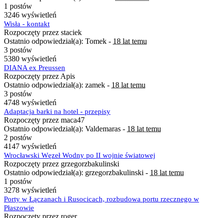
1 postów
3246 wyświetleń
Wisła - kontakt
Rozpoczęty przez staciek
Ostatnio odpowiedział(a): Tomek -
18 lat temu
3 postów
5380 wyświetleń
DIANA ex Preussen
Rozpoczęty przez Apis
Ostatnio odpowiedział(a): zamek -
18 lat temu
3 postów
4748 wyświetleń
Adaptacja barki na hotel - przepisy
Rozpoczęty przez maca47
Ostatnio odpowiedział(a): Valdemaras -
18 lat temu
2 postów
4147 wyświetleń
Wrocławski Węzeł Wodny po II wojnie światowej
Rozpoczęty przez grzegorzbakulinski
Ostatnio odpowiedział(a): grzegorzbakulinski -
18 lat temu
1 postów
3278 wyświetleń
Porty w Łączanach i Rusocicach, rozbudowa portu rzecznego w
Płaszowie
Rozpoczęty przez roger