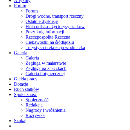
Artykuły
Forum
Forum
Drogi wodne, transport rzeczny
Ostatnie dyskusje
Flota polska - życiorysy statków
Poszukuję informacji
Rzeczpospolita Rzeczna
Ciekawostki na śródlądziu
Turystyka i rekreacja wodniacka
Galeria
Galeria
Żegluga w malarstwie
Żegluga na znaczkach
Galeria floty rzecznej
Giełda pracy
Dotacja
Ruch statków
Społeczność
Społeczność
Redakcja
Nagrody i wróżnienia
Rozrywka
Szukaj