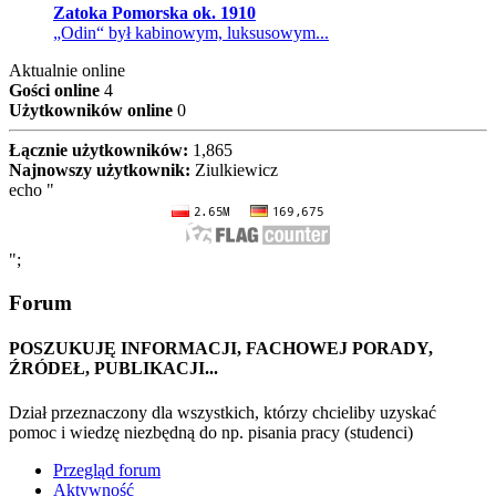
Zatoka Pomorska ok. 1910
„Odin“ był kabinowym, luksusowym...
Aktualnie online
Gości online
4
Użytkowników online
0
Łącznie użytkowników:
1,865
Najnowszy użytkownik:
Ziulkiewicz
echo "
";
Forum
POSZUKUJĘ INFORMACJI, FACHOWEJ PORADY,
ŹRÓDEŁ, PUBLIKACJI...
Dział przeznaczony dla wszystkich, którzy chcieliby uzyskać
pomoc i wiedzę niezbędną do np. pisania pracy (studenci)
Przegląd forum
Aktywność