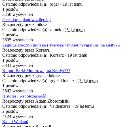
Ostatnio odpowiedział(a): roger -
19 lat temu
1 postów
3250 wyświetleń
Poszukuje planów zdięć itp
Rozpoczęty przez milosz
Ostatnio odpowiedział(a): zamek -
19 lat temu
2 postów
3695 wyświetleń
Żegluga rzeczno morska (river-sea / mixed navigation) na Bałtyku
Rozpoczęty przez Korsarz
Ostatnio odpowiedział(a): Korsarz -
19 lat temu
1 postów
3331 wyświetleń
Kupno Barki Motorowej na Kredyt???
Rozpoczęty przez gryciaklukasz
Ostatnio odpowiedział(a): gryciaklukasz -
19 lat temu
1 postów
3542 wyświetleń
Historia i współczesność
Rozpoczęty przez Adam Zboromirski
Ostatnio odpowiedział(a): Valdemaras -
19 lat temu
2 postów
4124 wyświetleń
Kanał Welland
Rozpoczęty przez RyszardL