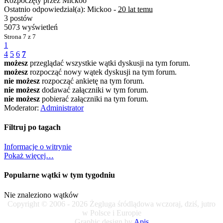
Rozpoczęty przez Mickoo
Ostatnio odpowiedział(a): Mickoo -
20 lat temu
3 postów
5073 wyświetleń
Strona
7 z 7
1
4
5
6
7
możesz
przeglądać wszystkie wątki dyskusji na tym forum.
możesz
rozpocząć nowy wątek dyskusji na tym forum.
nie możesz
rozpocząć ankietę na tym forum.
nie możesz
dodawać załączniki w tym forum.
nie możesz
pobierać załączniki na tym forum.
Moderator:
Administrator
Filtruj po tagach
Informacje o witrynie
Pokaż więcej…
Popularne wątki w tym tygodniu
Nie znaleziono wątków
Copyright © 2006 - 2026 Żegluga śródlądowa wczoraj, dziś, jutro
w Polsce i Europie
Graphic design by
Apis