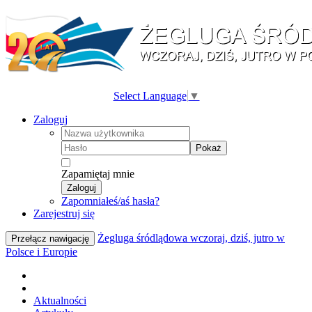
Select Language
▼
Zaloguj
Pokaż
Zapamiętaj mnie
Zaloguj
Zapomniałeś/aś hasła?
Zarejestruj się
Żegluga śródlądowa wczoraj, dziś, jutro w
Przełącz nawigację
Polsce i Europie
Aktualności