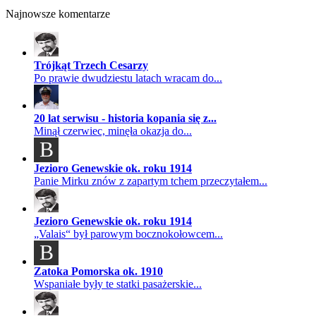
Najnowsze komentarze
Trójkąt Trzech Cesarzy
Po prawie dwudziestu latach wracam do...
20 lat serwisu - historia kopania się z...
Minął czerwiec, minęła okazja do...
B
Jezioro Genewskie ok. roku 1914
Panie Mirku znów z zapartym tchem przeczytałem...
Jezioro Genewskie ok. roku 1914
„Valais“ był parowym bocznokołowcem...
B
Zatoka Pomorska ok. 1910
Wspaniałe były te statki pasażerskie...