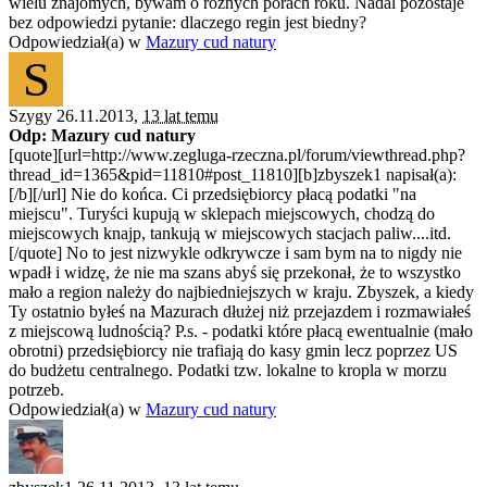
wielu znajomych, bywam o różnych porach roku. Nadal pozostaje
bez odpowiedzi pytanie: dlaczego regin jest biedny?
Odpowiedział(a) w
Mazury cud natury
S
Szygy 26.11.2013,
13 lat temu
Odp: Mazury cud natury
[quote][url=http://www.zegluga-rzeczna.pl/forum/viewthread.php?
thread_id=1365&pid=11810#post_11810][b]zbyszek1 napisał(a):
[/b][/url] Nie do końca. Ci przedsiębiorcy płacą podatki "na
miejscu". Turyści kupują w sklepach miejscowych, chodzą do
miejscowych knajp, tankują w miejscowych stacjach paliw....itd.
[/quote] No to jest nizwykle odkrywcze i sam bym na to nigdy nie
wpadł i widzę, że nie ma szans abyś się przekonał, że to wszystko
mało a region należy do najbiedniejszych w kraju. Zbyszek, a kiedy
Ty ostatnio byłeś na Mazurach dłużej niż przejazdem i rozmawiałeś
z miejscową ludnością? P.s. - podatki które płacą ewentualnie (mało
obrotni) przedsiębiorcy nie trafiają do kasy gmin lecz poprzez US
do budżetu centralnego. Podatki tzw. lokalne to kropla w morzu
potrzeb.
Odpowiedział(a) w
Mazury cud natury