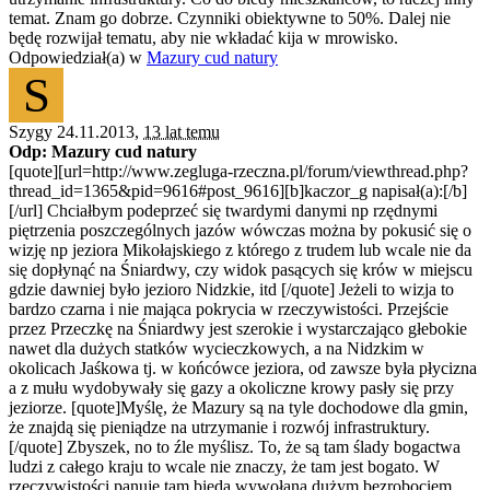
temat. Znam go dobrze. Czynniki obiektywne to 50%. Dalej nie
będę rozwijał tematu, aby nie wkładać kija w mrowisko.
Odpowiedział(a) w
Mazury cud natury
S
Szygy 24.11.2013,
13 lat temu
Odp: Mazury cud natury
[quote][url=http://www.zegluga-rzeczna.pl/forum/viewthread.php?
thread_id=1365&pid=9616#post_9616][b]kaczor_g napisał(a):[/b]
[/url] Chciałbym podeprzeć się twardymi danymi np rzędnymi
piętrzenia poszczególnych jazów wówczas można by pokusić się o
wizję np jeziora Mikołajskiego z którego z trudem lub wcale nie da
się dopłynąć na Śniardwy, czy widok pasących się krów w miejscu
gdzie dawniej było jezioro Nidzkie, itd [/quote] Jeżeli to wizja to
bardzo czarna i nie mająca pokrycia w rzeczywistości. Przejście
przez Przeczkę na Śniardwy jest szerokie i wystarczająco głebokie
nawet dla dużych statków wycieczkowych, a na Nidzkim w
okolicach Jaśkowa tj. w końcówce jeziora, od zawsze była płycizna
a z mułu wydobywały się gazy a okoliczne krowy pasły się przy
jeziorze. [quote]Myślę, że Mazury są na tyle dochodowe dla gmin,
że znajdą się pieniądze na utrzymanie i rozwój infrastruktury.
[/quote] Zbyszek, no to źle myślisz. To, że są tam ślady bogactwa
ludzi z całego kraju to wcale nie znaczy, że tam jest bogato. W
rzeczywistości panuje tam bieda wywołana dużym bezrobociem,