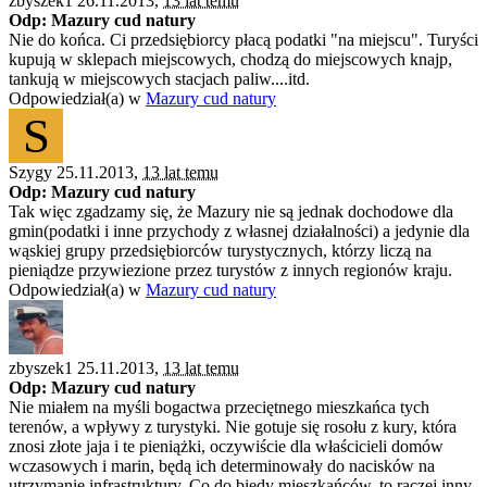
zbyszek1 26.11.2013,
13 lat temu
Odp: Mazury cud natury
Nie do końca. Ci przedsiębiorcy płacą podatki "na miejscu". Turyści
kupują w sklepach miejscowych, chodzą do miejscowych knajp,
tankują w miejscowych stacjach paliw....itd.
Odpowiedział(a) w
Mazury cud natury
S
Szygy 25.11.2013,
13 lat temu
Odp: Mazury cud natury
Tak więc zgadzamy się, że Mazury nie są jednak dochodowe dla
gmin(podatki i inne przychody z własnej działalności) a jedynie dla
wąskiej grupy przedsiębiorców turystycznych, którzy liczą na
pieniądze przywiezione przez turystów z innych regionów kraju.
Odpowiedział(a) w
Mazury cud natury
zbyszek1 25.11.2013,
13 lat temu
Odp: Mazury cud natury
Nie miałem na myśli bogactwa przeciętnego mieszkańca tych
terenów, a wpływy z turystyki. Nie gotuje się rosołu z kury, która
znosi złote jaja i te pieniążki, oczywiście dla właścicieli domów
wczasowych i marin, będą ich determinowały do nacisków na
utrzymanie infrastruktury. Co do biedy mieszkańców, to raczej inny