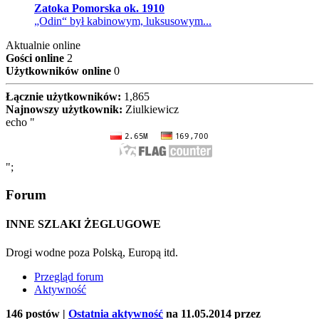
Zatoka Pomorska ok. 1910
„Odin“ był kabinowym, luksusowym...
Aktualnie online
Gości online
2
Użytkowników online
0
Łącznie użytkowników:
1,865
Najnowszy użytkownik:
Ziulkiewicz
echo "
";
Forum
INNE SZLAKI ŻEGLUGOWE
Drogi wodne poza Polską, Europą itd.
Przegląd forum
Aktywność
146 postów |
Ostatnia aktywność
na 11.05.2014 przez