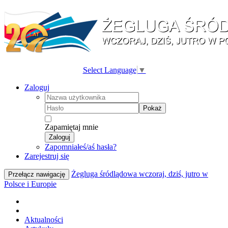
Select Language
▼
Zaloguj
Pokaż
Zapamiętaj mnie
Zaloguj
Zapomniałeś/aś hasła?
Zarejestruj się
Żegluga śródlądowa wczoraj, dziś, jutro w
Przełącz nawigację
Polsce i Europie
Aktualności