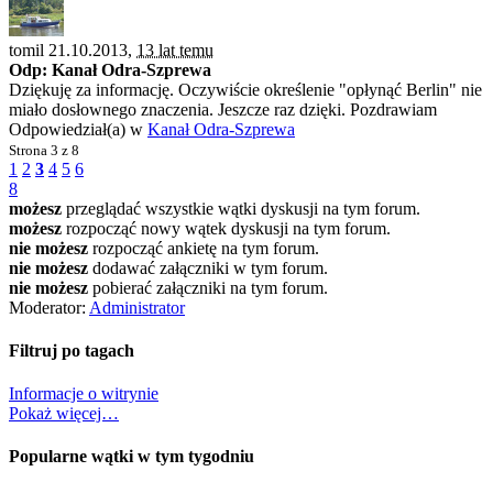
tomil 21.10.2013,
13 lat temu
Odp: Kanał Odra-Szprewa
Dziękuję za informację. Oczywiście określenie "opłynąć Berlin" nie
miało dosłownego znaczenia. Jeszcze raz dzięki. Pozdrawiam
Odpowiedział(a) w
Kanał Odra-Szprewa
Strona
3 z 8
1
2
3
4
5
6
8
możesz
przeglądać wszystkie wątki dyskusji na tym forum.
możesz
rozpocząć nowy wątek dyskusji na tym forum.
nie możesz
rozpocząć ankietę na tym forum.
nie możesz
dodawać załączniki w tym forum.
nie możesz
pobierać załączniki na tym forum.
Moderator:
Administrator
Filtruj po tagach
Informacje o witrynie
Pokaż więcej…
Popularne wątki w tym tygodniu