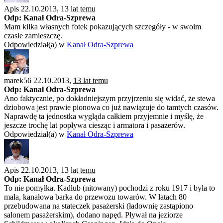
Apis 22.10.2013,
13 lat temu
Odp: Kanał Odra-Szprewa
Mam kilka własnych fotek pokazujących szczegóły - w swoim
czasie zamieszczę.
Odpowiedział(a) w
Kanał Odra-Szprewa
marek56 22.10.2013,
13 lat temu
Odp: Kanał Odra-Szprewa
Ano faktycznie, po dokładniejszym przyjrzeniu się widać, że stewa
dziobowa jest prawie pionowa co już nawiązuje do tamtych czasów.
Naprawdę ta jednostka wygląda całkiem przyjemnie i myślę, że
jeszcze trochę lat popływa ciesząc i armatora i pasażerów.
Odpowiedział(a) w
Kanał Odra-Szprewa
Apis 22.10.2013,
13 lat temu
Odp: Kanał Odra-Szprewa
To nie pomyłka. Kadłub (nitowany) pochodzi z roku 1917 i była to
mała, kanałowa barka do przewozu towarów. W latach 80
przebudowana na stateczek pasażerski (ładownię zastąpiono
salonem pasażerskim), dodano napęd. Pływał na jeziorze