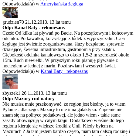
Odpowiedział(a) w
Amerykańska żegluga
grudzien70 21.12.2013,
13 lat temu
Odp: Kanał Baty - rekonesans
Cześć Od kilku lat pływań po Bacie. Na początkowym i końcowym
odcinku. Po kawałku, korzystając z łódek z wypożyczalni. Cała
żegluga jest świetnie zorganizowana, śluzy bezpłatne, sprawnie
działające, świetna infrastruktura, gastronomia przy szlaku.
Głębokość odcinka kanałowego to około 1,5-2 m szerokość około
15m. Ruch niewielki. W przyszłym roku planuję pływanie z
noclegiem w jednej z marin. Pozdrawiam i wesołych świąt.
Odpowiedział(a) w
Kanał Baty - rekonesans
zbyszek1 26.11.2013,
13 lat temu
Odp: Mazury cud natury
Nie musisz mnie przekonywać, że region jest biedny, ja to wiem.
Pytanie - dlaczego. Mazury to nie inna galaktyka. Zupełnie nie
znam się na polityce podatkowej, ale jedno wiem - takie same
zasady obowiązują w całym kraju. Dodatkowo właśnie do tego
regionu kieruje się większe środki z Unii. Kiedy byłem na
Mazurach ? Ja tam jestem bardzo często, mam tam dalszą rodzinę i