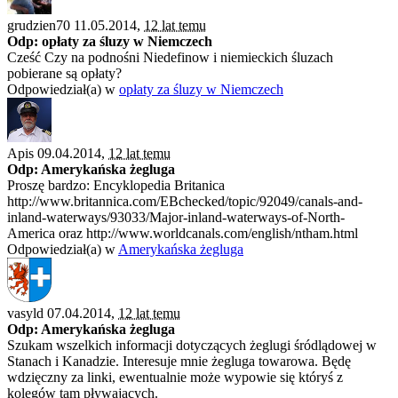
grudzien70 11.05.2014,
12 lat temu
Odp: opłaty za śluzy w Niemczech
Cześć Czy na podnośni Niedefinow i niemieckich śluzach
pobierane są opłaty?
Odpowiedział(a) w
opłaty za śluzy w Niemczech
Apis 09.04.2014,
12 lat temu
Odp: Amerykańska żegluga
Proszę bardzo: Encyklopedia Britanica
http://www.britannica.com/EBchecked/topic/92049/canals-and-
inland-waterways/93033/Major-inland-waterways-of-North-
America oraz http://www.worldcanals.com/english/ntham.html
Odpowiedział(a) w
Amerykańska żegluga
vasyld 07.04.2014,
12 lat temu
Odp: Amerykańska żegluga
Szukam wszelkich informacji dotyczących żeglugi śródlądowej w
Stanach i Kanadzie. Interesuje mnie żegluga towarowa. Będę
wdzięczny za linki, ewentualnie może wypowie się któryś z
kolegów tam pływających.