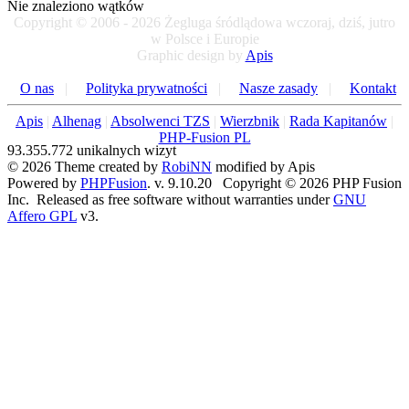
Nie znaleziono wątków
Copyright © 2006 - 2026 Żegluga śródlądowa wczoraj, dziś, jutro
w Polsce i Europie
Graphic design by
Apis
O nas
|
Polityka prywatności
|
Nasze zasady
|
Kontakt
Apis
|
Alhenag
|
Absolwenci TZS
|
Wierzbnik
|
Rada Kapitanów
|
PHP-Fusion PL
93.355.772 unikalnych wizyt
© 2026 Theme created by
RobiNN
modified by Apis
Powered by
PHPFusion
. v. 9.10.20 Copyright © 2026 PHP Fusion
Inc. Released as free software without warranties under
GNU
Affero GPL
v3.