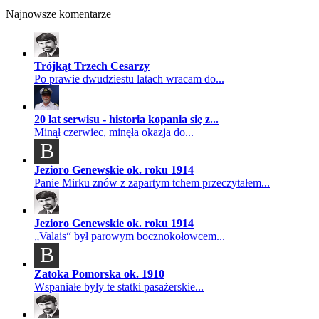
Najnowsze komentarze
Trójkąt Trzech Cesarzy
Po prawie dwudziestu latach wracam do...
20 lat serwisu - historia kopania się z...
Minął czerwiec, minęła okazja do...
B
Jezioro Genewskie ok. roku 1914
Panie Mirku znów z zapartym tchem przeczytałem...
Jezioro Genewskie ok. roku 1914
„Valais“ był parowym bocznokołowcem...
B
Zatoka Pomorska ok. 1910
Wspaniałe były te statki pasażerskie...