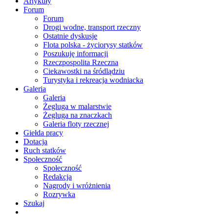
Artykuły
Forum
Forum
Drogi wodne, transport rzeczny
Ostatnie dyskusje
Flota polska - życiorysy statków
Poszukuję informacji
Rzeczpospolita Rzeczna
Ciekawostki na śródlądziu
Turystyka i rekreacja wodniacka
Galeria
Galeria
Żegluga w malarstwie
Żegluga na znaczkach
Galeria floty rzecznej
Giełda pracy
Dotacja
Ruch statków
Społeczność
Społeczność
Redakcja
Nagrody i wróżnienia
Rozrywka
Szukaj