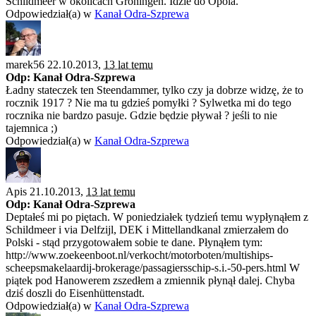
Schildmeer w okolicach Groningen. Idzie do Opola.
Odpowiedział(a) w
Kanał Odra-Szprewa
marek56 22.10.2013,
13 lat temu
Odp: Kanał Odra-Szprewa
Ładny stateczek ten Steendammer, tylko czy ja dobrze widzę, że to
rocznik 1917 ? Nie ma tu gdzieś pomyłki ? Sylwetka mi do tego
rocznika nie bardzo pasuje. Gdzie będzie pływał ? jeśli to nie
tajemnica ;)
Odpowiedział(a) w
Kanał Odra-Szprewa
Apis 21.10.2013,
13 lat temu
Odp: Kanał Odra-Szprewa
Deptałeś mi po piętach. W poniedziałek tydzień temu wypłynąłem z
Schildmeer i via Delfzijl, DEK i Mittellandkanal zmierzałem do
Polski - stąd przygotowałem sobie te dane. Płynąłem tym:
http://www.zoekeenboot.nl/verkocht/motorboten/multiships-
scheepsmakelaardij-brokerage/passagiersschip-s.i.-50-pers.html W
piątek pod Hanowerem zszedłem a zmiennik płynął dalej. Chyba
dziś doszli do Eisenhüttenstadt.
Odpowiedział(a) w
Kanał Odra-Szprewa