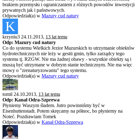
brakiem przemysłu i ograniczaniem z różnych powodów inwestycji
prywatnych jak i państwowych.
Odpowiedział(a) w
Mazury cud natury
K
krzyniu3 24.11.2013,
13 lat temu
Odp: Mazury cud natury
Co do systemu Wielkich Jezior Mazurskich to utrzymanie obiektów
hydrotechnicznych nie leży w gestii gmin, tylko zarządcy tego
systemu tj. RZGW. Nie ma żadnej obawy - wszystkie obiekty są i
muszą być utrzymane w dobrym stanie technicznym. Nie ma więc
mowy o "zrenaturyzowaniu" tego systemu.
Odpowiedział(a) w
Mazury cud natury
tomil 24.10.2013,
13 lat temu
Odp: Kanał Odra-Szprewa
Płyniemy Waszym śladem. Jutro powinniśmy być w
Eisenhuttenstadt. Potem skręcamy na północ, bo płyniemy na
Noteć. Pozdrawiam Tomek
Odpowiedział(a) w
Kanał Odra-Szprewa