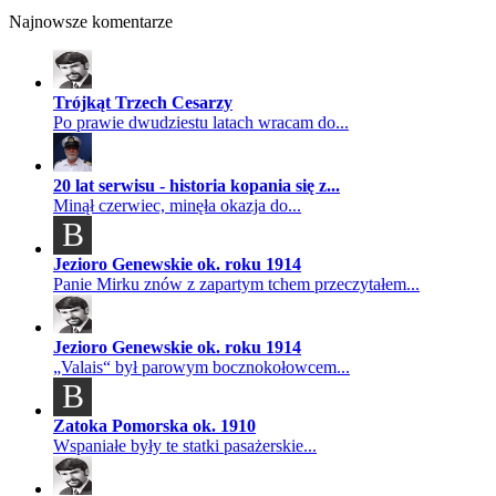
Najnowsze komentarze
Trójkąt Trzech Cesarzy
Po prawie dwudziestu latach wracam do...
20 lat serwisu - historia kopania się z...
Minął czerwiec, minęła okazja do...
B
Jezioro Genewskie ok. roku 1914
Panie Mirku znów z zapartym tchem przeczytałem...
Jezioro Genewskie ok. roku 1914
„Valais“ był parowym bocznokołowcem...
B
Zatoka Pomorska ok. 1910
Wspaniałe były te statki pasażerskie...