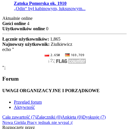
Zatoka Pomorska ok. 1910
„Odin“ był kabinowym, luksusowym...
Aktualnie online
Gości online
4
Użytkowników online
0
Łącznie użytkowników:
1,865
Najnowszy użytkownik:
Ziulkiewicz
echo "
";
Forum
UWAGI ORGANIZACYJNE I PORZĄDKOWE
Przegląd forum
Aktywność
Cała zawartość (7)
Załączniki (0)
Ankieta (0)
Dyskusje (7)
Nowa Gielda Pracy jednak nie wypal :(
Rozpoczęty przez