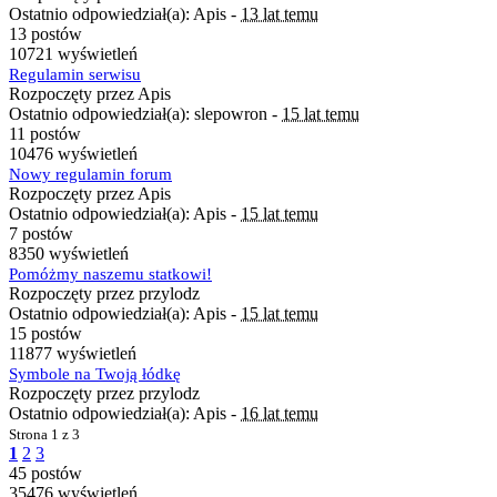
Ostatnio odpowiedział(a): Apis -
13 lat temu
13 postów
10721 wyświetleń
Regulamin serwisu
Rozpoczęty przez Apis
Ostatnio odpowiedział(a): slepowron -
15 lat temu
11 postów
10476 wyświetleń
Nowy regulamin forum
Rozpoczęty przez Apis
Ostatnio odpowiedział(a): Apis -
15 lat temu
7 postów
8350 wyświetleń
Pomóżmy naszemu statkowi!
Rozpoczęty przez przylodz
Ostatnio odpowiedział(a): Apis -
15 lat temu
15 postów
11877 wyświetleń
Symbole na Twoją łódkę
Rozpoczęty przez przylodz
Ostatnio odpowiedział(a): Apis -
16 lat temu
Strona
1 z 3
1
2
3
45 postów
35476 wyświetleń