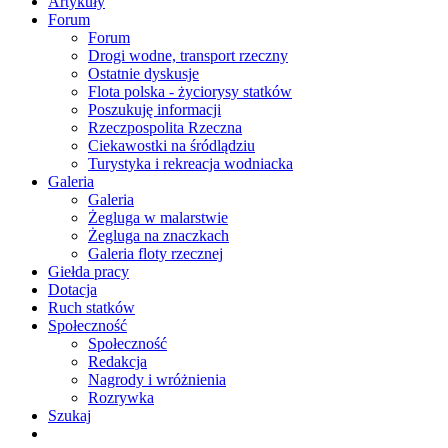
Artykuły
Forum
Forum
Drogi wodne, transport rzeczny
Ostatnie dyskusje
Flota polska - życiorysy statków
Poszukuję informacji
Rzeczpospolita Rzeczna
Ciekawostki na śródlądziu
Turystyka i rekreacja wodniacka
Galeria
Galeria
Żegluga w malarstwie
Żegluga na znaczkach
Galeria floty rzecznej
Giełda pracy
Dotacja
Ruch statków
Społeczność
Społeczność
Redakcja
Nagrody i wróżnienia
Rozrywka
Szukaj