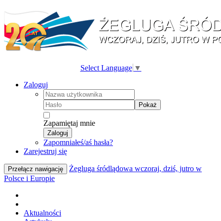
Select Language
▼
Zaloguj
Pokaż
Zapamiętaj mnie
Zaloguj
Zapomniałeś/aś hasła?
Zarejestruj się
Żegluga śródlądowa wczoraj, dziś, jutro w
Przełącz nawigację
Polsce i Europie
Aktualności