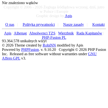
Nie znaleziono wątków
Copyright © 2006 - 2026 Żegluga śródlądowa wczoraj, dziś, jutro
w Polsce i Europie
Graphic design by
Apis
O nas
|
Polityka prywatności
|
Nasze zasady
|
Kontakt
Apis
|
Alhenag
|
Absolwenci TZS
|
Wierzbnik
|
Rada Kapitanów
|
PHP-Fusion PL
93.364.578 unikalnych wizyt
© 2026 Theme created by
RobiNN
modified by Apis
Powered by
PHPFusion
. v. 9.10.20 Copyright © 2026 PHP Fusion
Inc. Released as free software without warranties under
GNU
Affero GPL
v3.