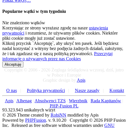
Pokaż więcej…
Popularne wątki w tym tygodniu
Nie znaleziono wątków
Korzystając ze strony wyrażasz zgodę na nasze
ustawienia
prywatności
i rozumiesz, że używamy plików cookies. Niektóre
pliki cookie mogły już zostać ustawione.
Kliknij przycisk `Akceptuję`, aby ukryć ten pasek. Jeśli będziesz
nadal korzystać z witryny bez podjęcia żadnych działań, założymy,
że i tak zgadzasz się z naszą polityką prywatności.
Przeczytaj
informacje o używanych przez nas Cookies
Akceptuję
Copyright © 2006 - 2026 Żegluga śródlądowa wczoraj, dziś, jutro
w Polsce i Europie
Graphic design by
Apis
O nas
|
Polityka prywatności
|
Nasze zasady
|
Kontakt
Apis
|
Alhenag
|
Absolwenci TZS
|
Wierzbnik
|
Rada Kapitanów
|
PHP-Fusion PL
93.323.943 unikalnych wizyt
© 2026 Theme created by
RobiNN
modified by Apis
Powered by
PHPFusion
. v. 9.10.20 Copyright © 2026 PHP Fusion
Inc. Released as free software without warranties under
GNU