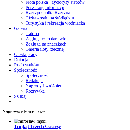
Flota polska - życiorysy statków
Poszukuję informacji
Rzeczpospolita Rzeczna
Ciekawostki na śródlądziu
Turystyka i rekreacja wodniacka
Galeria
Galeria
Żegluga w malarstwie
Żegluga na znaczkach
Galeria floty rzecznej
Giełda pracy
Dotacja
Ruch statków
Społeczność
Społeczność
Redakcja
Nagrody i wróżnienia
Rozrywka
Szukaj
Najnowsze komentarze
Trójkąt Trzech Cesarzy