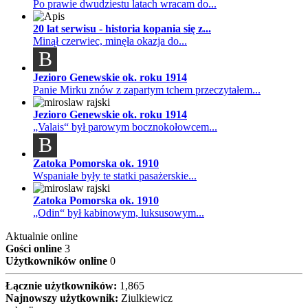
Po prawie dwudziestu latach wracam do...
20 lat serwisu - historia kopania się z...
Minął czerwiec, minęła okazja do...
B
Jezioro Genewskie ok. roku 1914
Panie Mirku znów z zapartym tchem przeczytałem...
Jezioro Genewskie ok. roku 1914
„Valais“ był parowym bocznokołowcem...
B
Zatoka Pomorska ok. 1910
Wspaniałe były te statki pasażerskie...
Zatoka Pomorska ok. 1910
„Odin“ był kabinowym, luksusowym...
Aktualnie online
Gości online
3
Użytkowników online
0
Łącznie użytkowników:
1,865
Najnowszy użytkownik:
Ziulkiewicz