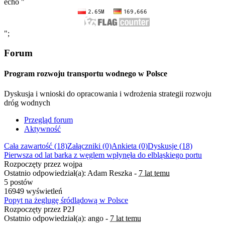
echo "
";
Forum
Program rozwoju transportu wodnego w Polsce
Dyskusja i wnioski do opracowania i wdrożenia strategii rozwoju
dróg wodnych
Przegląd forum
Aktywność
Cała zawartość (18)
Załączniki (0)
Ankieta (0)
Dyskusje (18)
Pierwsza od lat barka z węglem wpłynęła do elbląskiego portu
Rozpoczęty przez wojpa
Ostatnio odpowiedział(a): Adam Reszka -
7 lat temu
5 postów
16949 wyświetleń
Popyt na żeglugę śródlądową w Polsce
Rozpoczęty przez P2J
Ostatnio odpowiedział(a): ango -
7 lat temu