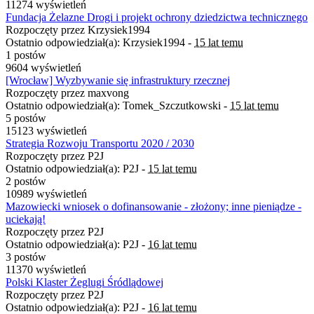
11274 wyświetleń
Fundacja Żelazne Drogi i projekt ochrony dziedzictwa technicznego
Rozpoczęty przez Krzysiek1994
Ostatnio odpowiedział(a): Krzysiek1994 -
15 lat temu
1 postów
9604 wyświetleń
[Wrocław] Wyzbywanie się infrastruktury rzecznej
Rozpoczęty przez maxvong
Ostatnio odpowiedział(a): Tomek_Szczutkowski -
15 lat temu
5 postów
15123 wyświetleń
Strategia Rozwoju Transportu 2020 / 2030
Rozpoczęty przez P2J
Ostatnio odpowiedział(a): P2J -
15 lat temu
2 postów
10989 wyświetleń
Mazowiecki wniosek o dofinansowanie - złożony; inne pieniądze -
uciekają!
Rozpoczęty przez P2J
Ostatnio odpowiedział(a): P2J -
16 lat temu
3 postów
11370 wyświetleń
Polski Klaster Żeglugi Śródlądowej
Rozpoczęty przez P2J
Ostatnio odpowiedział(a): P2J -
16 lat temu