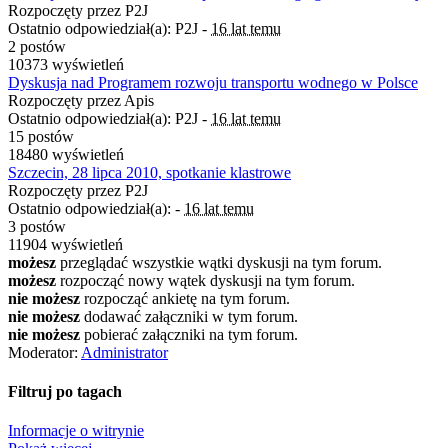
Rozpoczęty przez P2J
Ostatnio odpowiedział(a): P2J -
16 lat temu
2 postów
10373 wyświetleń
Dyskusja nad Programem rozwoju transportu wodnego w Polsce
Rozpoczęty przez Apis
Ostatnio odpowiedział(a): P2J -
16 lat temu
15 postów
18480 wyświetleń
Szczecin, 28 lipca 2010, spotkanie klastrowe
Rozpoczęty przez P2J
Ostatnio odpowiedział(a): -
16 lat temu
3 postów
11904 wyświetleń
możesz
przeglądać wszystkie wątki dyskusji na tym forum.
możesz
rozpocząć nowy wątek dyskusji na tym forum.
nie możesz
rozpocząć ankietę na tym forum.
nie możesz
dodawać załączniki w tym forum.
nie możesz
pobierać załączniki na tym forum.
Moderator:
Administrator
Filtruj po tagach
Informacje o witrynie