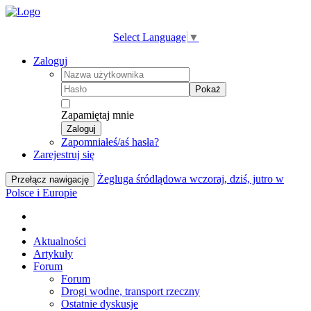
Select Language
▼
Zaloguj
Pokaż
Zapamiętaj mnie
Zaloguj
Zapomniałeś/aś hasła?
Zarejestruj się
Żegluga śródlądowa wczoraj, dziś, jutro w
Przełącz nawigację
Polsce i Europie
Aktualności
Artykuły
Forum
Forum
Drogi wodne, transport rzeczny
Ostatnie dyskusje