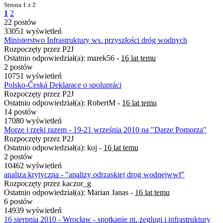
Strona
1 z 2
1
2
22 postów
33051 wyświetleń
Ministerstwo Infrastruktury ws. przyszłości dróg wodnych
Rozpoczęty przez P2J
Ostatnio odpowiedział(a): marek56 -
16 lat temu
2 postów
10751 wyświetleń
Polsko-Česká Deklarace o spolupráci
Rozpoczęty przez P2J
Ostatnio odpowiedział(a): RobertM -
16 lat temu
14 postów
17080 wyświetleń
Morze i rzeki razem - 19-21 września 2010 na "Darze Pomorza"
Rozpoczęty przez P2J
Ostatnio odpowiedział(a): koj -
16 lat temu
2 postów
10462 wyświetleń
analiza krytyczna - "analizy odrzaskiej drog wodnejwwf"
Rozpoczęty przez kaczor_g
Ostatnio odpowiedział(a): Marian Janas -
16 lat temu
6 postów
14939 wyświetleń
16 sierpnia 2010 - Wrocław - spotkanie nt. żeglugi i infrastruktury