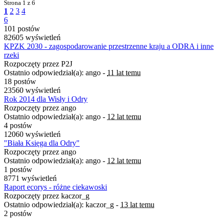
Strona
1 z 6
1
2
3
4
6
101 postów
82605 wyświetleń
KPZK 2030 - zagospodarowanie przestrzenne kraju a ODRA i inne
rzeki
Rozpoczęty przez P2J
Ostatnio odpowiedział(a): ango -
11 lat temu
18 postów
23560 wyświetleń
Rok 2014 dla Wisły i Odry
Rozpoczęty przez ango
Ostatnio odpowiedział(a): ango -
12 lat temu
4 postów
12060 wyświetleń
"Biała Księga dla Odry"
Rozpoczęty przez ango
Ostatnio odpowiedział(a): ango -
12 lat temu
1 postów
8771 wyświetleń
Raport ecorys - różne ciekawoski
Rozpoczęty przez kaczor_g
Ostatnio odpowiedział(a): kaczor_g -
13 lat temu
2 postów