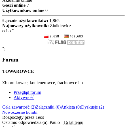
Aktualnie online
Gości online
7
Użytkowników online
0
Łącznie użytkowników:
1,865
Najnowszy użytkownik:
Ziulkiewicz
echo "
";
Forum
TOWAROWCE
Zbiornikowce, kontenerowce, frachtowce itp
Przegląd forum
Aktywność
Cała zawartość (2)
Załączniki (0)
Ankieta (0)
Dyskusje (2)
Nowoczesne kombi
Rozpoczęty przez Teos
Ostatnio odpowiedział(a): Paulo -
16 lat temu