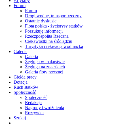
Artykuły
Forum
Forum
Drogi wodne, transport rzeczny
Ostatnie dyskusje
Flota polska - życiorysy statków
Poszukuję informacji
Rzeczpospolita Rzeczna
Ciekawostki na śródlądziu
Turystyka i rekreacja wodniacka
Galeria
Galeria
Żegluga w malarstwie
Żegluga na znaczkach
Galeria floty rzecznej
Giełda pracy
Dotacja
Ruch statków
Społeczność
Społeczność
Redakcja
Nagrody i wróżnienia
Rozrywka
Szukaj