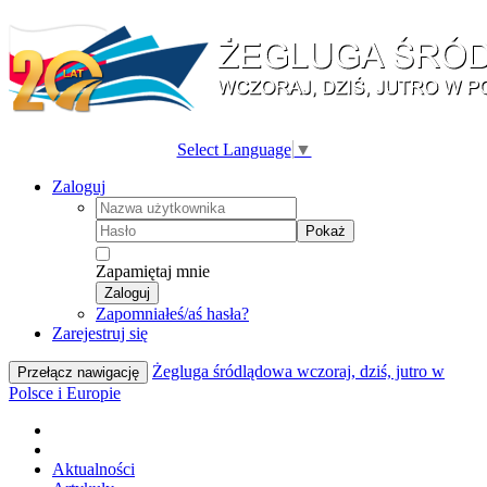
Select Language
▼
Zaloguj
Pokaż
Zapamiętaj mnie
Zaloguj
Zapomniałeś/aś hasła?
Zarejestruj się
Żegluga śródlądowa wczoraj, dziś, jutro w
Przełącz nawigację
Polsce i Europie
Aktualności