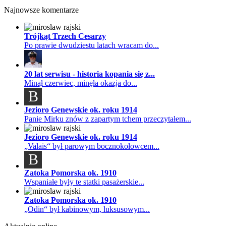
Najnowsze komentarze
Trójkąt Trzech Cesarzy
Po prawie dwudziestu latach wracam do...
20 lat serwisu - historia kopania się z...
Minął czerwiec, minęła okazja do...
B
Jezioro Genewskie ok. roku 1914
Panie Mirku znów z zapartym tchem przeczytałem...
Jezioro Genewskie ok. roku 1914
„Valais“ był parowym bocznokołowcem...
B
Zatoka Pomorska ok. 1910
Wspaniałe były te statki pasażerskie...
Zatoka Pomorska ok. 1910
„Odin“ był kabinowym, luksusowym...