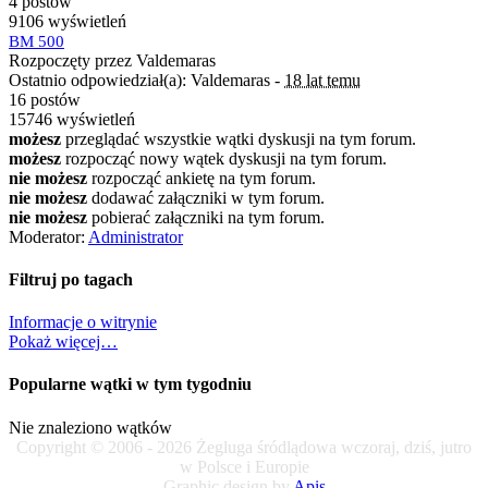
4 postów
9106 wyświetleń
BM 500
Rozpoczęty przez Valdemaras
Ostatnio odpowiedział(a): Valdemaras -
18 lat temu
16 postów
15746 wyświetleń
możesz
przeglądać wszystkie wątki dyskusji na tym forum.
możesz
rozpocząć nowy wątek dyskusji na tym forum.
nie możesz
rozpocząć ankietę na tym forum.
nie możesz
dodawać załączniki w tym forum.
nie możesz
pobierać załączniki na tym forum.
Moderator:
Administrator
Filtruj po tagach
Informacje o witrynie
Pokaż więcej…
Popularne wątki w tym tygodniu
Nie znaleziono wątków
Copyright © 2006 - 2026 Żegluga śródlądowa wczoraj, dziś, jutro
w Polsce i Europie
Graphic design by
Apis