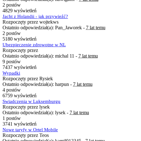
2 postów
4829 wyświetleń
Jacht z Holandii - jak przywieźć?
Rozpoczęty przez wojtekws
Ostatnio odpowiedział(a): Pan_Jaworek -
7 lat temu
2 postów
5180 wyświetleń
Ubezpieczenie zdrowotne w NL
Rozpoczęty przez
Ostatnio odpowiedział(a): michal 11 -
7 lat temu
9 postów
7437 wyświetleń
Wypadki
Rozpoczęty przez Rysiek
Ostatnio odpowiedział(a): harpun -
7 lat temu
4 postów
6759 wyświetleń
Swiadczenia w Luksemburgu
Rozpoczęty przez lysek
Ostatnio odpowiedział(a): lysek -
7 lat temu
1 postów
3741 wyświetleń
Nowe taryfy w Ortel Mobile
Rozpoczęty przez Teos
Ostatnio odpowiedział(a): kamil012345 -
7 lat temu