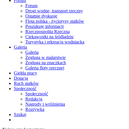
Forum
Forum
Drogi wodne, transport rzeczny
Ostatnie dyskusje
Flota polska - życiorysy statków
Poszukuję informacji
Rzeczpospolita Rzeczna
Ciekawostki na śródlądziu
Turystyka i rekreacja wodniacka
Galeria
Galeria
Żegluga w malarstwie
Żegluga na znaczkach
Galeria floty rzecznej
Giełda pracy
Dotacja
Ruch statków
Społeczność
Społeczność
Redakcja
Nagrody i wróżnienia
Rozrywka
Szukaj