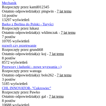
Mechanik
Rozpoczęty przez kamil012345
Ostatnio odpowiedział(a): pingwin -
7 lat temu
14 postów
13297 wyświetleń
Barką z Berlina do Polski - Turyści
Rozpoczęty przez lukasz
Ostatnio odpowiedział(a): wklimczak -
7 lat temu
7 postów
10705 wyświetleń
rozwój czy przetrwanie
Rozpoczęty przez grundi68
Ostatnio odpowiedział(a): koj -
7 lat temu
8 postów
8572 wyświetleń
Przewozy i ładunki - nowe wyzwania :-)
Rozpoczęty przez wanoga
Ostatnio odpowiedział(a): bolo262 -
7 lat temu
3 postów
5185 wyświetleń
CHL INNOVATOR- "Cukrowiec"
Rozpoczęty przez Pawko
Ostatnio odpowiedział(a): gal -
7 lat temu
8 postów
10688 wyświetleń