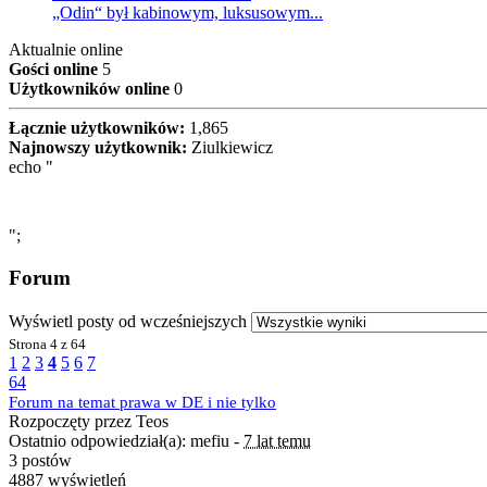
„Odin“ był kabinowym, luksusowym...
Aktualnie online
Gości online
5
Użytkowników online
0
Łącznie użytkowników:
1,865
Najnowszy użytkownik:
Ziulkiewicz
echo "
";
Forum
Wyświetl posty od wcześniejszych
Strona
4 z 64
1
2
3
4
5
6
7
64
Forum na temat prawa w DE i nie tylko
Rozpoczęty przez Teos
Ostatnio odpowiedział(a): mefiu -
7 lat temu
3 postów
4887 wyświetleń