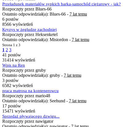
Przeładunek materiałów sypkich barka-samochód ciężarowy - jak?
Rozpoczęty przez Blues-66
Ostatnio odpowiedział(a): Blues-66 -
7 lat temu
6 postów
8566 wyświetleń
Kryzys w żegludze zachodniej
Rozpoczęty przez Heksenketel
Ostatnio odpowiedział(a): Misiordon -
7 lat temu
Strona
1 z 3
1
2
3
41 postów
31414 wyświetleń
Wpis na Ren
Rozpoczęty przez gruby
Ostatnio odpowiedział(a): gruby -
7 lat temu
3 postów
6582 wyświetleń
praca matrosa na kontenerowcu
Rozpoczęty przez mario48
Ostatnio odpowiedział(a): Seehund -
7 lat temu
17 postów
15471 wyświetleń
Sprzedaż pływającego dzwigu...
Rozpoczęty przez nawigator
Ostatnio odpowiedział(a): nawigator -
7 lat temu