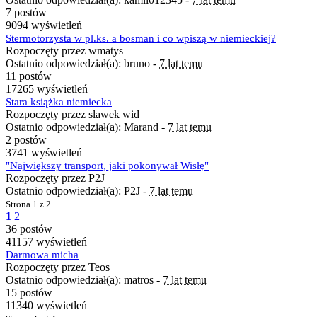
7 postów
9094 wyświetleń
Stermotorzysta w pl.ks. a bosman i co wpiszą w niemieckiej?
Rozpoczęty przez wmatys
Ostatnio odpowiedział(a): bruno -
7 lat temu
11 postów
17265 wyświetleń
Stara książka niemiecka
Rozpoczęty przez slawek wid
Ostatnio odpowiedział(a): Marand -
7 lat temu
2 postów
3741 wyświetleń
"Największy transport, jaki pokonywał Wisłę"
Rozpoczęty przez P2J
Ostatnio odpowiedział(a): P2J -
7 lat temu
Strona
1 z 2
1
2
36 postów
41157 wyświetleń
Darmowa micha
Rozpoczęty przez Teos
Ostatnio odpowiedział(a): matros -
7 lat temu
15 postów
11340 wyświetleń