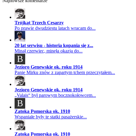
Najnowsze komentarze
Trójkąt Trzech Cesarzy
Po prawie dwudziestu latach wracam do...
20 lat serwisu - historia kopania się z...
Minął czerwiec, minęła okazja do...
B
Jezioro Genewskie ok. roku 1914
Panie Mirku znów z zapartym tchem przeczytałem...
Jezioro Genewskie ok. roku 1914
„Valais“ był parowym bocznokołowcem...
B
Zatoka Pomorska ok. 1910
Wspaniałe były te statki pasażerskie...
Zatoka Pomorska ok. 1910