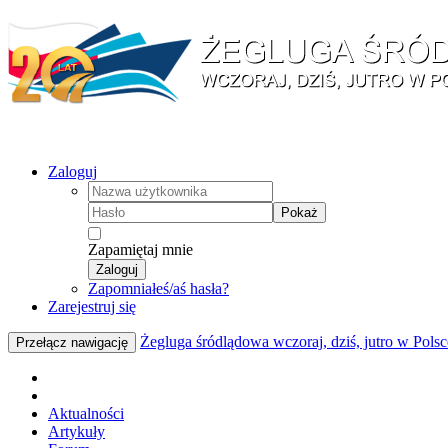
Zaloguj
Pokaż
Zapamiętaj mnie
Zaloguj
Zapomniałeś/aś hasła?
Zarejestruj się
Żegluga śródlądowa wczoraj, dziś, jutro w Polsc
Przełącz nawigację
Aktualności
Artykuły