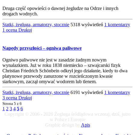
Druga część opowieści o dawnej żegludze na Odrze i innych
drogach wodnych.
Statki, żegluga, armatorzy, stocznie
5318 wyświetleń
1 komentarzy
1 ocena
Drukuj
Napędy przyszłości – ogniwa paliwowe
Ogniwo paliwowe nie jest w zasadzie żadnym nowym
wynalazkiem. Już w roku 1838 niemiecko – szwajcarski fizyk
Christian Friedrich Schönbein odkrył jego działanie, kiedy to dwa
platynowe przewody zanurzone w rozcieńczonym kwasie
siarkowym, zaczął omywać wodorem lub tlenem.
Statki, żegluga, armatorzy, stocznie
6191 wyświetleń
1 komentarzy
3 ocena
Drukuj
Strona
5 z 6
1
2
3
4
5
6
Copyright © 2006 - 2026 Żegluga śródlądowa wczoraj, dziś, jutro
w Polsce i Europie
Graphic design by
Apis