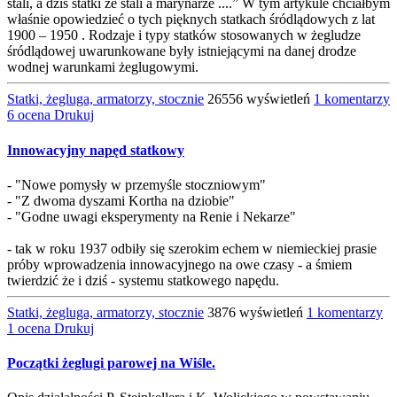
stali, a dziś statki ze stali a marynarze ....” W tym artykule chciałbym
właśnie opowiedzieć o tych pięknych statkach śródlądowych z lat
1900 – 1950 . Rodzaje i typy statków stosowanych w żegludze
śródlądowej uwarunkowane były istniejącymi na danej drodze
wodnej warunkami żeglugowymi.
Statki, żegluga, armatorzy, stocznie
26556 wyświetleń
1 komentarzy
6 ocena
Drukuj
Innowacyjny napęd statkowy
- "Nowe pomysły w przemyśle stoczniowym"
- "Z dwoma dyszami Kortha na dziobie"
- "Godne uwagi eksperymenty na Renie i Nekarze"
- tak w roku 1937 odbiły się szerokim echem w niemieckiej prasie
próby wprowadzenia innowacyjnego na owe czasy - a śmiem
twierdzić że i dziś - systemu statkowego napędu.
Statki, żegluga, armatorzy, stocznie
3876 wyświetleń
1 komentarzy
1 ocena
Drukuj
Początki żeglugi parowej na Wiśle.