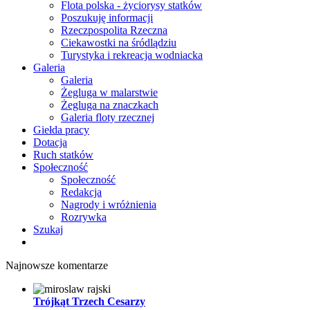
Flota polska - życiorysy statków
Poszukuję informacji
Rzeczpospolita Rzeczna
Ciekawostki na śródlądziu
Turystyka i rekreacja wodniacka
Galeria
Galeria
Żegluga w malarstwie
Żegluga na znaczkach
Galeria floty rzecznej
Giełda pracy
Dotacja
Ruch statków
Społeczność
Społeczność
Redakcja
Nagrody i wróżnienia
Rozrywka
Szukaj
Najnowsze komentarze
Trójkąt Trzech Cesarzy