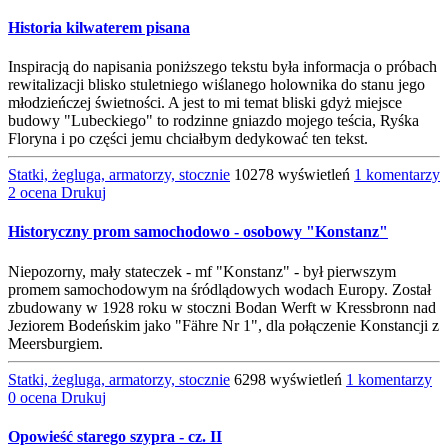
Historia kilwaterem pisana
Inspiracją do napisania poniższego tekstu była informacja o próbach
rewitalizacji blisko stuletniego wiślanego holownika do stanu jego
młodzieńczej świetności. A jest to mi temat bliski gdyż miejsce
budowy "Lubeckiego" to rodzinne gniazdo mojego teścia, Ryśka
Floryna i po części jemu chciałbym dedykować ten tekst.
Statki, żegluga, armatorzy, stocznie
10278 wyświetleń
1 komentarzy
2 ocena
Drukuj
Historyczny prom samochodowo - osobowy "Konstanz"
Niepozorny, mały stateczek - mf "Konstanz" - był pierwszym
promem samochodowym na śródlądowych wodach Europy. Został
zbudowany w 1928 roku w stoczni Bodan Werft w Kressbronn nad
Jeziorem Bodeńskim jako "Fähre Nr 1", dla połączenie Konstancji z
Meersburgiem.
Statki, żegluga, armatorzy, stocznie
6298 wyświetleń
1 komentarzy
0 ocena
Drukuj
Opowieść starego szypra - cz. II