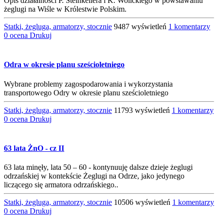
Opis działalności P. Steinkellera i K. Wolickiego w powstawaniu
żeglugi na Wiśle w Królestwie Polskim.
Statki, żegluga, armatorzy, stocznie
9487 wyświetleń
1 komentarzy
0 ocena
Drukuj
Odra w okresie planu sześcioletniego
Wybrane problemy zagospodarowania i wykorzystania
transportowego Odry w okresie planu sześcioletniego
Statki, żegluga, armatorzy, stocznie
11793 wyświetleń
1 komentarzy
0 ocena
Drukuj
63 lata ŻnO - cz II
63 lata minęły, lata 50 – 60 - kontynuuję dalsze dzieje żeglugi
odrzańskiej w kontekście Żeglugi na Odrze, jako jedynego
liczącego się armatora odrzańskiego..
Statki, żegluga, armatorzy, stocznie
10506 wyświetleń
1 komentarzy
0 ocena
Drukuj