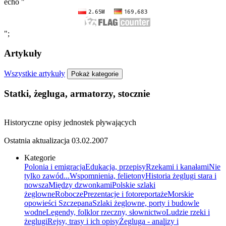
echo "
";
Artykuły
Wszystkie artykuły
Pokaż kategorie
Statki, żegluga, armatorzy, stocznie
Historyczne opisy jednostek pływających
Ostatnia aktualizacja
03.02.2007
Kategorie
Polonia i emigracja
Edukacja, przepisy
Rzekami i kanałami
Nie
tylko zawód...
Wspomnienia, felietony
Historia żeglugi stara i
nowsza
Między dzwonkami
Polskie szlaki
żeglowne
Robocze
Prezentacje i fotoreportaże
Morskie
opowieści Szczepana
Szlaki żeglowne, porty i budowle
wodne
Legendy, folklor rzeczny, słownictwo
Ludzie rzeki i
żeglugi
Rejsy, trasy i ich opisy
Żegluga - analizy i