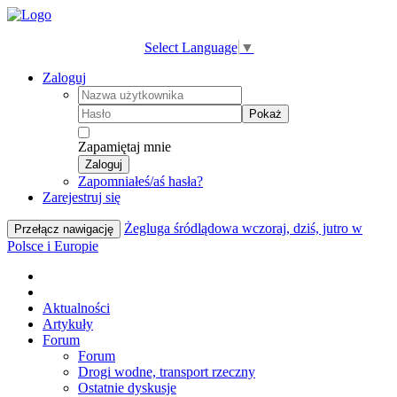
Select Language
▼
Zaloguj
Pokaż
Zapamiętaj mnie
Zaloguj
Zapomniałeś/aś hasła?
Zarejestruj się
Żegluga śródlądowa wczoraj, dziś, jutro w
Przełącz nawigację
Polsce i Europie
Aktualności
Artykuły
Forum
Forum
Drogi wodne, transport rzeczny
Ostatnie dyskusje