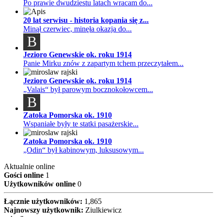
Po prawie dwudziestu latach wracam do...
20 lat serwisu - historia kopania się z...
Minął czerwiec, minęła okazja do...
B
Jezioro Genewskie ok. roku 1914
Panie Mirku znów z zapartym tchem przeczytałem...
Jezioro Genewskie ok. roku 1914
„Valais“ był parowym bocznokołowcem...
B
Zatoka Pomorska ok. 1910
Wspaniałe były te statki pasażerskie...
Zatoka Pomorska ok. 1910
„Odin“ był kabinowym, luksusowym...
Aktualnie online
Gości online
1
Użytkowników online
0
Łącznie użytkowników:
1,865
Najnowszy użytkownik:
Ziulkiewicz