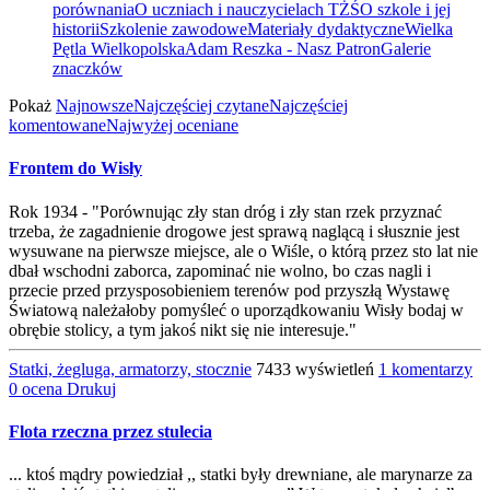
porównania
O uczniach i nauczycielach TŻŚ
O szkole i jej
historii
Szkolenie zawodowe
Materiały dydaktyczne
Wielka
Pętla Wielkopolska
Adam Reszka - Nasz Patron
Galerie
znaczków
Pokaż
Najnowsze
Najczęściej czytane
Najczęściej
komentowane
Najwyżej oceniane
Frontem do Wisły
Rok 1934 - "Porównując zły stan dróg i zły stan rzek przyznać
trzeba, że zagadnienie drogowe jest sprawą naglącą i słusznie jest
wysuwane na pierwsze miejsce, ale o Wiśle, o którą przez sto lat nie
dbał wschodni zaborca, zapominać nie wolno, bo czas nagli i
przecie przed przysposobieniem terenów pod przyszłą Wystawę
Światową należałoby pomyśleć o uporządkowaniu Wisły bodaj w
obrębie stolicy, a tym jakoś nikt się nie interesuje."
Statki, żegluga, armatorzy, stocznie
7433 wyświetleń
1 komentarzy
0 ocena
Drukuj
Flota rzeczna przez stulecia
... ktoś mądry powiedział ,, statki były drewniane, ale marynarze za